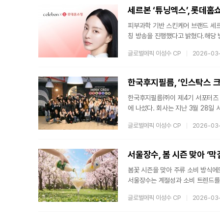
서로 다른 문화가 조화를 이루는 메
세르본 ‘튜닝엑스’, 롯데홈
피부과학 기반 스킨케어 브랜드 세르본(
칭 방송을 진행했다고 밝혔다.해당 
점과 개발 스토리를 상세히 소개했다.
글로벌에픽 이성수 CP
2026-03
을 병행하여 소비자의 이해를 돕고,
시간대에 편성되었음에도 불구하고 
다. 업계에서는 이를 신규 브랜드가
한국후지필름, ‘인스탁스 
한국후지필름㈜이 제4기 서포터즈 ‘
에 나섰다. 회사는 지난 3월 28일
혔다.이번 파티는 인스탁스 크루 활
글로벌에픽 이성수 CP
2026-03
도를 높이기 위해 기획됐다. 행사 
운 창작 공간으로 이동하는 듯한 
하는 서포터즈 프로그램으로, 올해 
서울장수, 봄 시즌 맞아 ‘막
봄꽃 시즌을 맞아 주류 소비 방식에
서울장수는 계절성과 소비 트렌드를
주류 시장에서는 단순 음주 목적을 넘어
글로벌에픽 이성수 CP
2026-03
산되고 있다. 이에 따라 계절감을 
다.막걸리는 천연 탄산과 프로바이