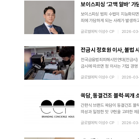
특징이다. 이러한 특성은 다양한 
보이스피싱 ‘고액 알바’ 가
보이스피싱 범죄 수법이 지능화되면서
죄에 가담하게 되는 사례가 발생하고
는 이를 쉽게 수용하지 않는 경향이
글로벌에픽 이성수 CP
2026-03
로 실형을 선고하는 사례가 다수다.
(유한) 안팍 석종욱 대표변호사는 
가 비정상적인 지시나 대가 지급 
전금시 정호원 이사, 불법 
전국금융범죄피해시민연대(전금시) 정
금시에 따르면 정 이사는 기업 경영
에 대응하며 현장 중심의 지원 활동
글로벌에픽 이성수 CP
2026-03
기탁하고, 수차례에 걸쳐 기부 활동
동에 참여하고 있다.전금시는 인력 
해 채권자와의 협의 지원, 심리적 
간편식 브랜드 쏙담이 동결건조 블럭
의성과 일정한 맛 구현을 고려한 제
원재료의 풍미를 유지하는 형태로 구
글로벌에픽 이성수 CP
2026-03
설계됐다.제품에는 기본적인 맛의 
식사를 구현할 수 있도록 구성된 
를 바탕으로 제품 설계를 진행하고 