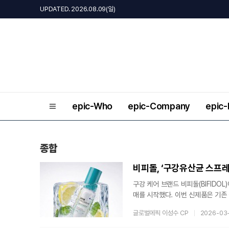
UPDATED. 2026.08.09(일)
epic-Who
epic-Company
epic
종합
비피돌, ‘구강유산균 스프레
구강 케어 브랜드 비피돌(BIFIDO
매를 시작했다. 이번 신제품은 기존
채택한 것이 특징이다.비피돌 측은 
글로벌에픽 이성수 CP
2026-03
에 대한 높은 자신감을 바탕으로 시
제형으로 구현하는 데 성공했다는 