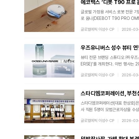
에코백스 ‘디봇 T90 프로 
글로벌 가정용 서비스 로봇 전문 기업
로 옴니(DEEBOT T90 PRO 
있다고 31일 밝혔다. 특히 한국 
글로벌에픽 이성수 CP
2026-03
용자 리뷰 분석 결과, 물걸레 청소
중심으로 바닥 얼룩 제거 성능이 우
근 후 주거 공간의 청결도를 유지하
우즈유니버스 성수 뷰티 연합
뷰티 전문 브랜딩 스튜디오 ㈜우즈스
ERSE)’를 개최한다. 이번 행사는 
부터 오후 8시까지 운영된다.우즈유니버
글로벌에픽 이성수 CP
2026-03
슬로건 아래 기획된 연합 팝업이다.
있도록 설계됐으며, 소비자가 각 브
팝업에는 고기능성 그린뷰티 브랜드
스타디엠코퍼레이션, 부천
분
스타디엠코퍼레이션(대표 한상호)은
사 직원 5명이 모범근로자상을 수
를 선정했으며, 그중 스타디엠코퍼레
글로벌에픽 이성수 CP
2026-03
성실한 근무 태도와 업무 성과를 바
업을 영위하는 기업이다. 스타디엠코
광고 플랫폼을 운영하고 있다.스타
덮밥장사장, 가맹 확대 본격