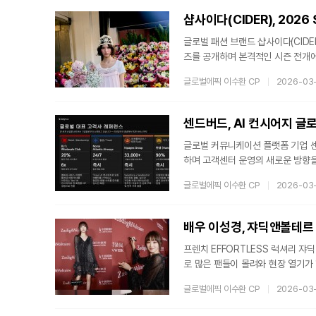
조합이 적용됐다. 이를 통해 잇몸과
샵사이다(CIDER), 2026 S
글로벌 패션 브랜드 샵사이다(CIDER)가
즈를 공개하며 본격적인 시즌 전개에 나
s’의 첫 번째 챕터로, 로스앤젤레스
글로벌에픽 이수환 CP
2026-03
정형화된 룩을 제시하기보다 각자의
반영해 보다 자유롭고 유연한 스타일
심으로 데님, 레더, 스터드 디테일
센드버드, AI 컨시어지 글
글로벌 커뮤니케이션 플랫폼 기업 센
하며 고객센터 운영의 새로운 방향을 
자료에 따르면, 고객 확보 비용이 
글로벌에픽 이수환 CP
2026-03
적 초점을 두고 있는 것으로 나타났
유지율을 소폭 개선하더라도 기업 
문제 해결에 집중하는 사후 대응 조
배우 이성경, 쟈딕앤볼테르
프렌치 EFFORTLESS 럭셔리 쟈
로 많은 팬들이 몰려와 현장 열기가
중 중국패션협회(CFA)의 공식 초
글로벌에픽 이수환 CP
2026-03
서 처음 선보이는 무대로 브랜드의
정신과 공간적 미학을 현대적으로 