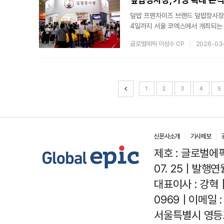
덮밥 프랜차이즈 브랜드 덮밥장사장이
4일까지 서울 코엑스에서 개최되는 ‘
스템을 공개할 예정이다.덮밥장사장은
글로벌에픽 이성수 CP
2026-03
략을 추진 중이다. 매장 운영 경험이
기 비용 부담을 완화하는 방향으로 
수행하는 하이브리드 시스템을 통해 
1
2
3
4
5
신문사소개
기사제보
제호 : 글로벌에픽(
07. 25 | 발행연월
대표이사 : 강혁 
0969 | 이메일 : 
서울특별시 영등포