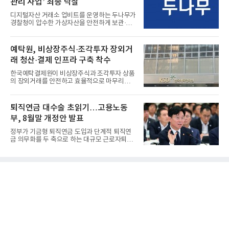
관리 사업’ 최종 낙찰
디지털자산 거래소 업비트를 운영하는 두나무가
경찰청이 압수한 가상자산을 안전하게 보관·관
리하는 전담 사업자로 ...
예탁원, 비상장주식·조각투자 장외거
래 청산·결제 인프라 구축 착수
한국예탁결제원이 비상장주식과 조각투자 상품
의 장외거래를 안전하고 효율적으로 마무리하기
위한 청산·결제 전용 인...
퇴직연금 대수술 초읽기…고용노동
부, 8월말 개정안 발표
정부가 기금형 퇴직연금 도입과 단계적 퇴직연
금 의무화를 두 축으로 하는 대규모 근로자퇴직
급여보장법(이하 근퇴법)...