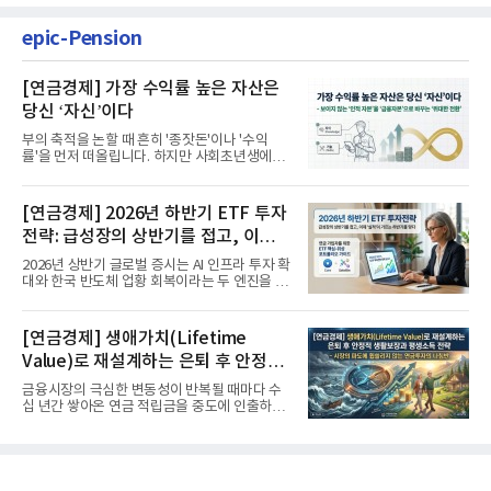
epic-Pension
[연금경제] 가장 수익률 높은 자산은
당신 ‘자신’이다
부의 축적을 논할 때 흔히 '종잣돈'이나 '수익
률'을 먼저 떠올립니다. 하지만 사회초년생에게
가장 거대한 자산은 계좌...
[연금경제] 2026년 하반기 ETF 투자
전략: 급성장의 상반기를 접고, 이제
'실적'이 가르는 하반기를 맞다
2026년 상반기 글로벌 증시는 AI 인프라 투자 확
대와 한국 반도체 업황 회복이라는 두 엔진을 달
고 기록적인 강세장을...
[연금경제] 생애가치(Lifetime
Value)로 재설계하는 은퇴 후 안정적
생활보장과 평생소득 전략
금융시장의 극심한 변동성이 반복될 때마다 수
십 년간 쌓아온 연금 적립금을 중도에 인출하거
나, 장기 포트폴리오를 단...