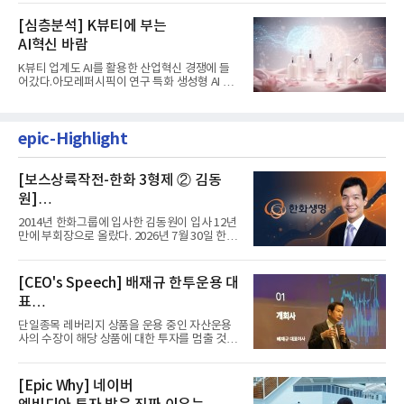
[심층분석] K뷰티에 부는
AI혁신 바람
K뷰티 업계도 AI를 활용한 산업혁신 경쟁에 들
어갔다.아모레퍼시픽이 연구 특화 생성형 AI 플
랫폼 LEMON을 활용해 연구...
epic-Highlight
[보스상륙작전-한화 3형제 ② 김동
원]
입사 12년 만에 금융계열 수장 등극
2014년 한화그룹에 입사한 김동원이 입사 12년
만에 부회장으로 올랐다. 2026년 7월 30일 한화
그룹이 발표하고 8월 1일...
[CEO's Speech] 배재규 한투운용 대
표
“개별종목 레버리지 투자 지금이라도
단일종목 레버리지 상품을 운용 중인 자산운용
멈춰라”
사의 수장이 해당 상품에 대한 투자를 멈출 것을
당부하는 이례적인 소신...
[Epic Why] 네이버