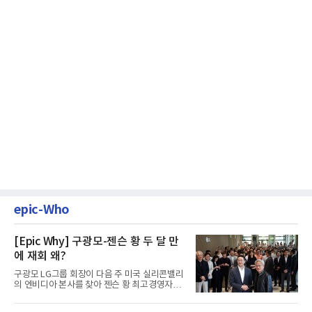
epic-Who
[Epic Why] 구광모-젠슨 황 두 달 만
에 재회 왜?
구광모 LG그룹 회장이 다음 주 미국 실리콘밸리
의 엔비디아 본사를 찾아 젠슨 황 최고경영자
(CEO)와 재회동한다. 지난...