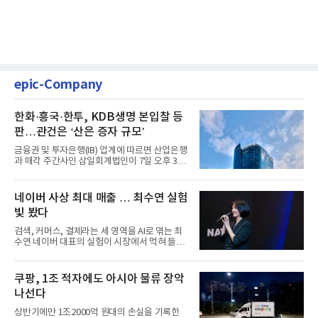
epic-Company
한화·흥국·한투, KDB생명 본입찰 등
판…관건은 ‘산은 증자 규모’
금융권 및 투자은행(IB) 업계에 따르면 산업은행
과 매각 주간사인 삼일회계법인이 7일 오후 3시
마감한 KDB생명보험 매...
네이버 사상 최대 매출 … 최수연 실험
빛 봤다
검색, 커머스, 결제라는 세 영역을 AI로 엮는 최
수연 네이버 대표의 실험이 시장에서 먹혀 들어
갔다. 이른바 '풀 퍼널...
쿠팡, 1조 적자에도 아시아 물류 장악
나선다
상반기에만 1조2000억 원대의 손실을 기록한