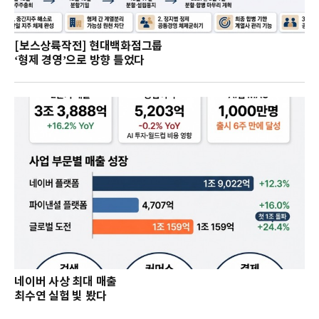
[보스상륙작전] 현대백화점그룹
‘형제 경영’으로 방향 틀었다
네이버 사상 최대 매출
최수연 실험 빛 봤다