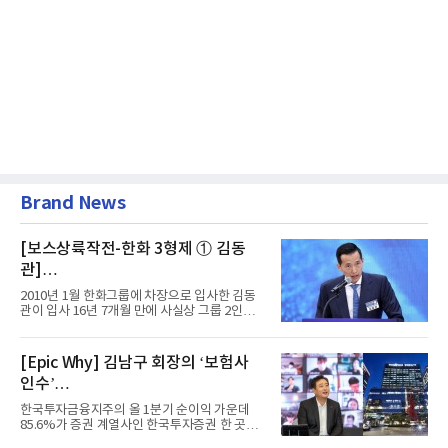
Brand News
[보스상륙작전-한화 3형제 ① 김동
관]
입사 16년 만에 수석부회장 … 경영승
2010년 1월 한화그룹에 차장으로 입사한 김동
계 ‘초읽기’
관이 입사 16년 7개월 만에 사실상 그룹 2인자
자리에 올랐다. 8월 1일자...
[Epic Why] 김남구 회장의 ‘보험사
인수’
발걸음이 신중해진 배경은?
한국투자금융지주의 올 1분기 순이익 가운데
85.6%가 증권 계열사인 한국투자증권 한 곳에
서 나왔다. 김남구 한국투자...