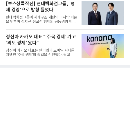
[보스상륙작전] 현대백화점그룹, ‘형
제 경영’으로 방향 틀었다
현대백화점그룹이 지배구조 개편의 마지막 퍼즐
을 맞추며 정지선·정교선 형제의 공동경영 체제
를 사실상 굳혔다. 중간...
정신아 카카오 대표 “‘주목 경제’ 가고
‘의도 경제’ 왔다”
정신아 카카오 대표는 인터넷과 모바일 시대를
지탱한 '주목 경제'의 종말을 선언했다. 광고를
클릭하는 사용자의 눈길...