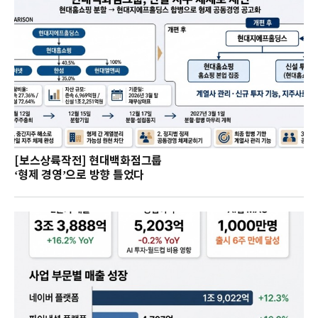
[보스상륙작전] 현대백화점그룹
‘형제 경영’으로 방향 틀었다