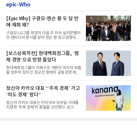
epic-Who
[Epic Why] 구광모-젠슨 황 두 달 만
에 재회 왜?
구광모 LG그룹 회장이 다음 주 미국 실리콘밸리
의 엔비디아 본사를 찾아 젠슨 황 최고경영자
(CEO)와 재회동한다. 지난...
[보스상륙작전] 현대백화점그룹, ‘형
제 경영’으로 방향 틀었다
현대백화점그룹이 지배구조 개편의 마지막 퍼즐
을 맞추며 정지선·정교선 형제의 공동경영 체제
를 사실상 굳혔다. 중간...
정신아 카카오 대표 “‘주목 경제’ 가고
‘의도 경제’ 왔다”
정신아 카카오 대표는 인터넷과 모바일 시대를
지탱한 '주목 경제'의 종말을 선언했다. 광고를
클릭하는 사용자의 눈길...