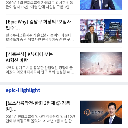
입사 16년 만에 수석부회장 … 경영승
2010년 1월 한화그룹에 차장으로 입사한 김동
계 ‘초읽기’
관이 입사 16년 7개월 만에 사실상 그룹 2인자
자리에 올랐다. 8월 1일자...
[Epic Why] 김남구 회장의 ‘보험사
인수’
발걸음이 신중해진 배경은?
한국투자금융지주의 올 1분기 순이익 가운데
85.6%가 증권 계열사인 한국투자증권 한 곳에
서 나왔다. 김남구 한국투자...
[심층분석] K뷰티에 부는
AI혁신 바람
K뷰티 업계도 AI를 활용한 산업혁신 경쟁에 들
어갔다.아모레퍼시픽이 연구 특화 생성형 AI 플
랫폼 LEMON을 활용해 연구...
epic-Highlight
[보스상륙작전-한화 3형제 ② 김동
원]
입사 12년 만에 금융계열 수장 등극
2014년 한화그룹에 입사한 김동원이 입사 12년
만에 부회장으로 올랐다. 2026년 7월 30일 한화
그룹이 발표하고 8월 1일...