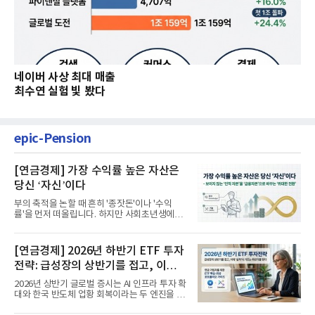
네이버 사상 최대 매출
최수연 실험 빛 봤다
epic-Pension
[연금경제] 가장 수익률 높은 자산은
당신 ‘자신’이다
부의 축적을 논할 때 흔히 '종잣돈'이나 '수익
률'을 먼저 떠올립니다. 하지만 사회초년생에게
가장 거대한 자산은 계좌...
[연금경제] 2026년 하반기 ETF 투자
전략: 급성장의 상반기를 접고, 이제
'실적'이 가르는 하반기를 맞다
2026년 상반기 글로벌 증시는 AI 인프라 투자 확
대와 한국 반도체 업황 회복이라는 두 엔진을 달
고 기록적인 강세장을...