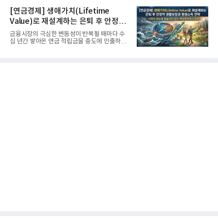
[연금경제] 생애가치(Lifetime
Value)로 재설계하는 은퇴 후 안정적
생활보장과 평생소득 전략
금융시장의 극심한 변동성이 반복될 때마다 수
십 년간 쌓아온 연금 적립금을 중도에 인출하거
나, 장기 포트폴리오를 단...