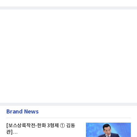
급여보장법(이하 근퇴법)...
Brand News
[보스상륙작전-한화 3형제 ① 김동
관]