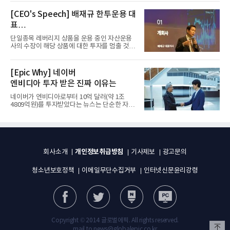
[CEO's Speech] 배재규 한투운용 대
표
“개별종목 레버리지 투자 지금이라도
단일종목 레버리지 상품을 운용 중인 자산운용
멈춰라”
사의 수장이 해당 상품에 대한 투자를 멈출 것을
당부하는 이례적인 소신...
[Epic Why] 네이버
엔비디아 투자 받은 진짜 이유는
네이버가 엔비디아로부터 10억 달러(약 1조
4809억원)를 투자받았다는 뉴스는 단순한 자금
유치 소식이 아니다. 검색과...
개인정보취급방침
회사소개
기사제보
광고문의
청소년보호정책
이메일무단수집거부
인터넷신문윤리강령
Copyright © 2014 글로벌에픽. All rights reserved.
mail to news@globalepic.co.kr