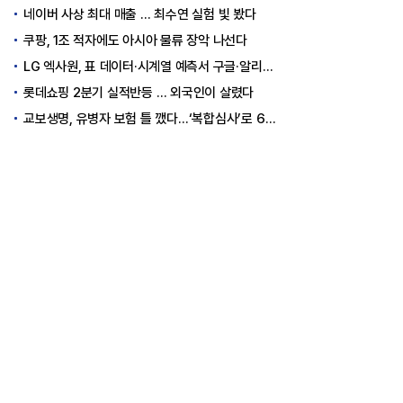
네이버 사상 최대 매출 … 최수연 실험 빛 봤다
쿠팡, 1조 적자에도 아시아 물류 장악 나선다
LG 엑사원, 표 데이터·시계열 예측서 구글·알리바바 제쳤다
롯데쇼핑 2분기 실적반등 … 외국인이 살렸다
교보생명, 유병자 보험 틀 깼다…‘복합심사’로 6개월 독점권 획득