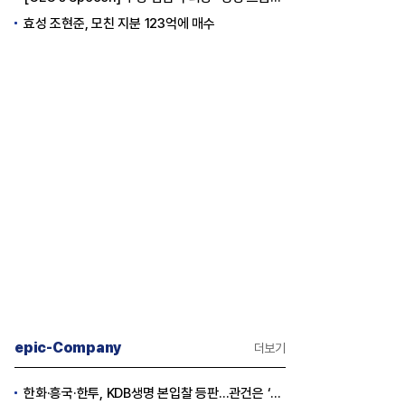
효성 조현준, 모친 지분 123억에 매수
epic-Company
더보기
한화·흥국·한투, KDB생명 본입찰 등판…관건은 ‘산은 증자 규모’