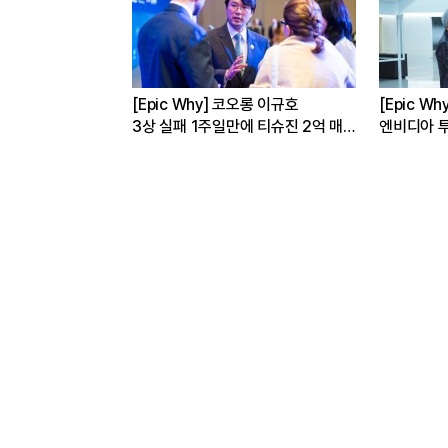
성·현대차는 왜
[Epic Why] 코오롱 이규호
[Epic W
까
3상 실패 1주일만에 티슈진 2억 매
엔비디아 투
수 왜?