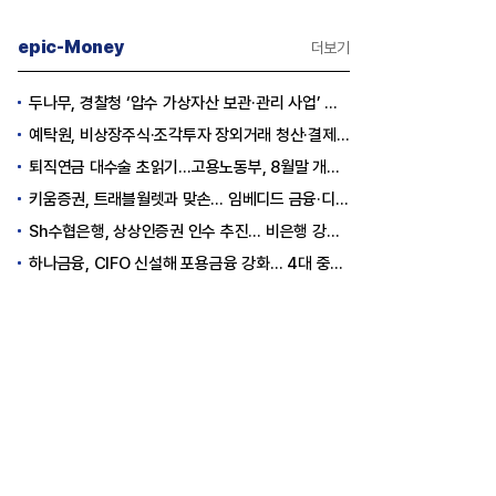
epic-Money
더보기
두나무, 경찰청 ‘압수 가상자산 보관·관리 사업’ 최종 낙찰
예탁원, 비상장주식·조각투자 장외거래 청산·결제 인프라 구축 착수
퇴직연금 대수술 초읽기…고용노동부, 8월말 개정안 발표
키움증권, 트래블월렛과 맞손… 임베디드 금융·디지털 자산 신사업 추진
Sh수협은행, 상상인증권 인수 추진… 비은행 강화 ‘금융그룹’ 도약 발판
하나금융, CIFO 신설해 포용금융 강화… 4대 중심축 중심 상반기 목표 60% 달성
층분석] 포스코, 트리플 코어 투자
[Epic Why] 한화, KAI 지분 왜 사들