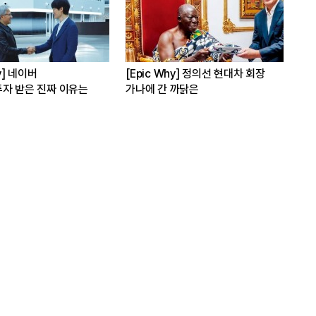
hy] 네이버
[Epic Why] 정의선 현대차 회장
[E
자 받은 진짜 이유는
가나에 간 까닭은
인수
발