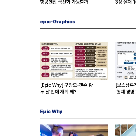
 진짜 이유는
항공엔진 국산화 가능할까
3상 실패 
수 왜?
epic-Graphics
[Epic Why] 구광모-젠슨 황
[보스상륙
두 달 만에 재회 왜?
‘형제 경영
Epic Why