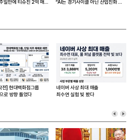
1주일만에 티슈진 2억 매
“AI는 경기사이클 아닌 산업진화 그
본
자체”
16
은?
작전] 현대백화점그룹
네이버 사상 최대 매출
’으로 방향 틀었다
최수연 실험 빛 봤다