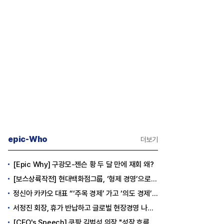
epic-Who
더보기
[Epic Why] 구광모-젠슨 황 두 달 만에 재회 왜?
[보스상륙작전] 현대백화점그룹, ‘형제 경영’으로 방향 틀었다
정신아 카카오 대표 “‘주목 경제’ 가고 ‘의도 경제’ 왔다”
서정진 회장, 휴가 반납하고 글로벌 현장경영 나선다
[CEO's Speech] 쿠팡 김범석 의장 "성장 흐름은 변하지 않았다"