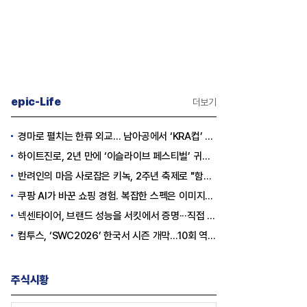
격화
일까
조7천억원 투자 재원 마련 전략
epic-Life
더보기
경마로 펼치는 한류 외교… 남아공에서 ‘KRA컵’ 개최하는 한국마사회
하이트진로, 2년 만에 ‘이슬라이브 페스티벌’ 귀환…25,000명 규모 대확장
반려인의 마음 사로잡은 키녹, 2주년 축제로 "함께하는 즐거움"을 선물하다
쿠팡 AI가 바꾼 쇼핑 경험. 복잡한 스펙은 이미지로, 수백 개 리뷰는 한눈에…
넥센타이어, 브랜드 성능을 서킷에서 증명···직접 체험하는 고객 참여형 마케팅 확대
컴투스, ‘SWC2026’ 한국서 시즌 개막…10회 역사를 이어갈 챔피언은 누가 될까
주식시황