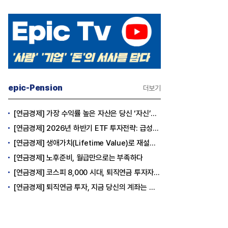
epic-Pension
더보기
[연금경제] 가장 수익률 높은 자산은 당신 ‘자신’이다
[연금경제] 2026년 하반기 ETF 투자전략: 급성장의 상반기를 접고, 이제 '실적'이 가르는 하반기를 맞다
[연금경제] 생애가치(Lifetime Value)로 재설계하는 은퇴 후 안정적 생활보장과 평생소득 전략
[연금경제] 노후준비, 월급만으로는 부족하다
[연금경제] 코스피 8,000 시대, 퇴직연금 투자자는 왜 지금 FOMO를 경계해야 하는가
[연금경제] 퇴직연금 투자, 지금 당신의 계좌는 어느 편인가?