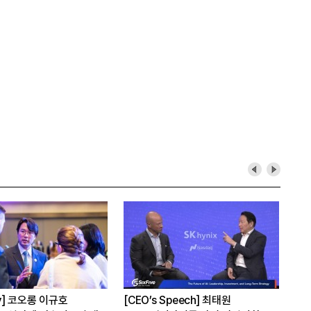
hy] 코오롱 이규호
[CEO’s Speech] 최태원
[심