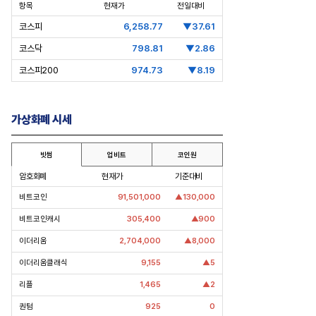
항목
현재가
전일대비
코스피
6,258.77
▼37.61
코스닥
798.81
▼2.86
코스피200
974.73
▼8.19
pic Why] 김남구 회장의 ‘보험사
[Epic Why] 러트닉 장관
’
삼성·SK에 생산시설 건설 촉구. 노림
걸음이 신중해진 배경은?
수는?
가상화폐 시세
빗썸
업비트
코인원
암호화폐
현재가
기준대비
비트코인
91,501,000
▲130,000
비트코인캐시
305,400
▲900
이더리움
2,704,000
▲8,000
이더리움클래식
9,155
▲5
리플
1,465
▲2
퀀텀
925
0