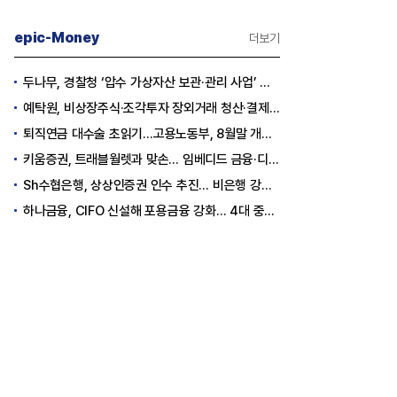
epic-Money
더보기
두나무, 경찰청 ‘압수 가상자산 보관·관리 사업’ 최종 낙찰
예탁원, 비상장주식·조각투자 장외거래 청산·결제 인프라 구축 착수
퇴직연금 대수술 초읽기…고용노동부, 8월말 개정안 발표
키움증권, 트래블월렛과 맞손… 임베디드 금융·디지털 자산 신사업 추진
Sh수협은행, 상상인증권 인수 추진… 비은행 강화 ‘금융그룹’ 도약 발판
하나금융, CIFO 신설해 포용금융 강화… 4대 중심축 중심 상반기 목표 60% 달성