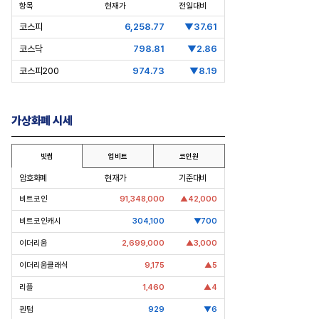
항목
현재가
전일대비
코스피
6,258.77
▼37.61
코스닥
798.81
▼2.86
코스피200
974.73
▼8.19
가상화폐 시세
빗썸
업비트
코인원
층분석] 포스코, 트리플 코어 투자
[Epic Why] 한화, KAI 지분 왜 사들
격화
일까
암호화폐
현재가
기준대비
조7천억원 투자 재원 마련 전략
비트코인
91,348,000
▲42,000
비트코인캐시
304,100
▼700
이더리움
2,699,000
▲3,000
이더리움클래식
9,175
▲5
리플
1,460
▲4
퀀텀
929
▼6