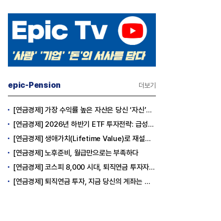
epic-Pension
더보기
[연금경제] 가장 수익률 높은 자산은 당신 ‘자신’이다
[연금경제] 2026년 하반기 ETF 투자전략: 급성장의 상반기를 접고, 이제 '실적'이 가르는 하반기를 맞다
[연금경제] 생애가치(Lifetime Value)로 재설계하는 은퇴 후 안정적 생활보장과 평생소득 전략
[연금경제] 노후준비, 월급만으로는 부족하다
[연금경제] 코스피 8,000 시대, 퇴직연금 투자자는 왜 지금 FOMO를 경계해야 하는가
[연금경제] 퇴직연금 투자, 지금 당신의 계좌는 어느 편인가?