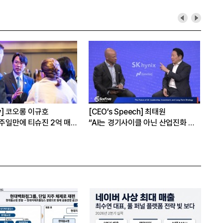
hy] 코오롱 이규호
[CEO’s Speech] 최태원
[심
1주일만에 티슈진 2억 매
“AI는 경기사이클 아닌 산업진화 그
본
자체”
16
은?