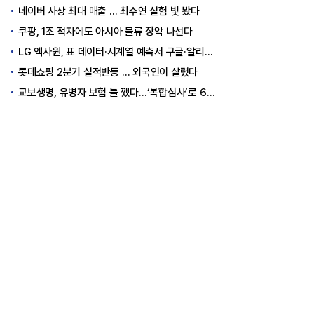
네이버 사상 최대 매출 … 최수연 실험 빛 봤다
쿠팡, 1조 적자에도 아시아 물류 장악 나선다
LG 엑사원, 표 데이터·시계열 예측서 구글·알리바바 제쳤다
롯데쇼핑 2분기 실적반등 … 외국인이 살렸다
교보생명, 유병자 보험 틀 깼다…‘복합심사’로 6개월 독점권 획득