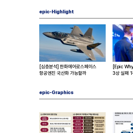
epic-Highlight
버
[심층분석] 한화에어로스페이스
[Epic W
 진짜 이유는
항공엔진 국산화 가능할까
3상 실패 
수 왜?
epic-Graphics