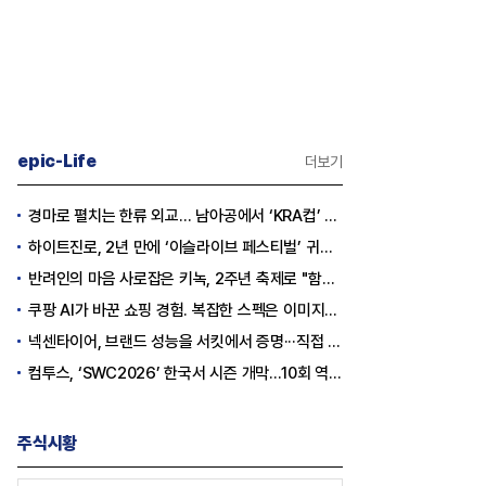
epic-Life
더보기
경마로 펼치는 한류 외교… 남아공에서 ‘KRA컵’ 개최하는 한국마사회
하이트진로, 2년 만에 ‘이슬라이브 페스티벌’ 귀환…25,000명 규모 대확장
반려인의 마음 사로잡은 키녹, 2주년 축제로 "함께하는 즐거움"을 선물하다
쿠팡 AI가 바꾼 쇼핑 경험. 복잡한 스펙은 이미지로, 수백 개 리뷰는 한눈에…
넥센타이어, 브랜드 성능을 서킷에서 증명···직접 체험하는 고객 참여형 마케팅 확대
컴투스, ‘SWC2026’ 한국서 시즌 개막…10회 역사를 이어갈 챔피언은 누가 될까
주식시황