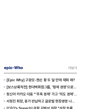
epic-Who
더보기
[Epic Why] 구광모-젠슨 황 두 달 만에 재회 왜?
[보스상륙작전] 현대백화점그룹, ‘형제 경영’으로 방향 틀었다
정신아 카카오 대표 “‘주목 경제’ 가고 ‘의도 경제’ 왔다”
서정진 회장, 휴가 반납하고 글로벌 현장경영 나선다
[CEO's Speech] 쿠팡 김범석 의장 "성장 흐름은 변하지 않았다"