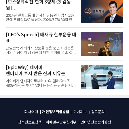
[보스상륙작전-한화 3형제 ② 김동
원]
입사 12년 만에 금융계열 수장 등극
2014년 한화그룹에 입사한 김동원이 입사 12년
만에 부회장으로 올랐다. 2026년 7월 30일 한화
그룹이 발표하고 8월 1일...
[CEO's Speech] 배재규 한투운용 대
표
“개별종목 레버리지 투자 지금이라도
단일종목 레버리지 상품을 운용 중인 자산운용
멈춰라”
사의 수장이 해당 상품에 대한 투자를 멈출 것을
당부하는 이례적인 소신...
[Epic Why] 네이버
엔비디아 투자 받은 진짜 이유는
네이버가 엔비디아로부터 10억 달러(약 1조
4809억원)를 투자받았다는 뉴스는 단순한 자금
유치 소식이 아니다. 검색과...
개인정보취급방침
회사소개
기사제보
광고문의
청소년보호정책
이메일무단수집거부
인터넷신문윤리강령