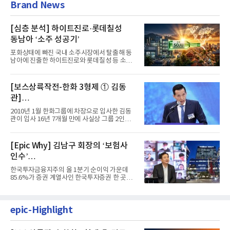
Brand News
[심층 분석] 하이트진로·롯데칠성
동남아 ‘소주 성공기’
포화상태에 빠진 국내 소주시장에서 탈출해 동
남아에 진출한 하이트진로와 롯데칠성 등 소주
2강 회사들이 선전을 하고...
[보스상륙작전-한화 3형제 ① 김동
관]
입사 16년 만에 수석부회장 … 경영승
2010년 1월 한화그룹에 차장으로 입사한 김동
계 ‘초읽기’
관이 입사 16년 7개월 만에 사실상 그룹 2인자
자리에 올랐다. 8월 1일자...
[Epic Why] 김남구 회장의 ‘보험사
인수’
발걸음이 신중해진 배경은?
한국투자금융지주의 올 1분기 순이익 가운데
85.6%가 증권 계열사인 한국투자증권 한 곳에
서 나왔다. 김남구 한국투자...
epic-Highlight