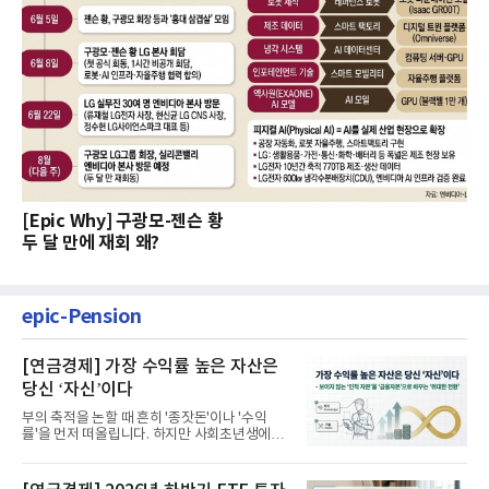
[Epic Why] 구광모-젠슨 황
두 달 만에 재회 왜?
epic-Pension
[연금경제] 가장 수익률 높은 자산은
당신 ‘자신’이다
부의 축적을 논할 때 흔히 '종잣돈'이나 '수익
률'을 먼저 떠올립니다. 하지만 사회초년생에게
가장 거대한 자산은 계좌...