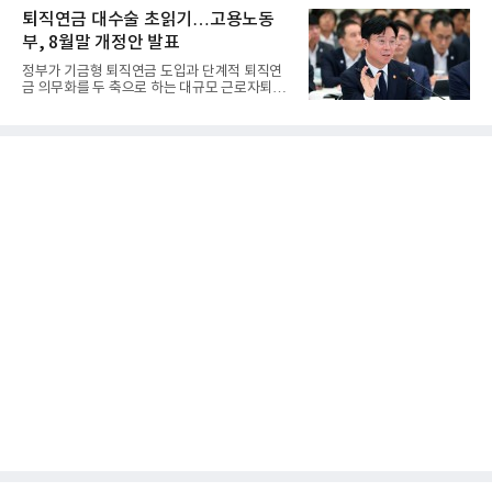
퇴직연금 대수술 초읽기…고용노동
부, 8월말 개정안 발표
정부가 기금형 퇴직연금 도입과 단계적 퇴직연
금 의무화를 두 축으로 하는 대규모 근로자퇴직
급여보장법(이하 근퇴법)...