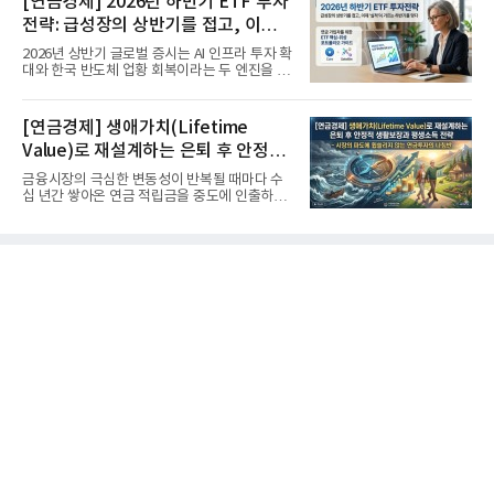
[연금경제] 2026년 하반기 ETF 투자
전략: 급성장의 상반기를 접고, 이제
'실적'이 가르는 하반기를 맞다
2026년 상반기 글로벌 증시는 AI 인프라 투자 확
대와 한국 반도체 업황 회복이라는 두 엔진을 달
고 기록적인 강세장을...
[연금경제] 생애가치(Lifetime
Value)로 재설계하는 은퇴 후 안정적
생활보장과 평생소득 전략
금융시장의 극심한 변동성이 반복될 때마다 수
십 년간 쌓아온 연금 적립금을 중도에 인출하거
나, 장기 포트폴리오를 단...