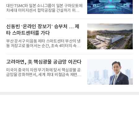
대만 TSMC와 일본 소니그룹이 일본 구마모토에
차세대 이미지센서 합작공장을 건설하기 위해
총 1조엔(약 8조 9000억원...
신동빈 ‘온라인 장보기’ 승부처 … 제
타 스마트센터를 가다
부산 강서구 미음동 제타 스마트센터 부산의 냉
동 저장고로 들어서는 순간, 초속 4미터의 속도
로 벌집 모양 격자형 레...
고려아연, 美 핵심광물 공급망 이끈다
미국이 중국의 자원 무기화에 맞서 핵심광물 공
급망을 강화하면서, 세계 최대 비철금속 제련기
업 고려아연이 전략적 파...