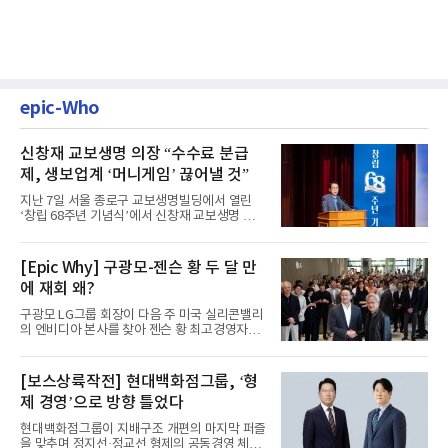
epic-Who
신창재 교보생명 의장 “수수료 분급
제, 생보업계 ‘머니게임’ 끊어낼 것”
지난 7일 서울 종로구 교보생명빌딩에서 열린
‘창립 68주년 기념식’에서 신창재 교보생명 대
표이사 겸 이사회 의장이...
[Epic Why] 구광모-젠슨 황 두 달 만
에 재회 왜?
구광모 LG그룹 회장이 다음 주 미국 실리콘밸리
의 엔비디아 본사를 찾아 젠슨 황 최고경영자
(CEO)와 재회동한다. 지난...
[보스상륙작전] 현대백화점그룹, ‘형
제 경영’으로 방향 틀었다
현대백화점그룹이 지배구조 개편의 마지막 퍼즐
을 맞추며 정지선·정교선 형제의 공동경영 체제