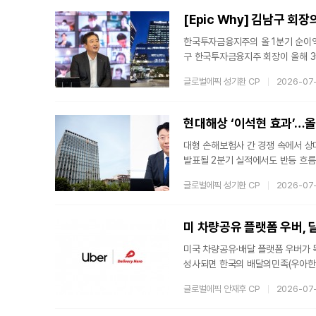
강한 구조적 수요 신호를 읽고 있다
[Epic Why] 김남구 회
한국투자금융지주의 올 1분기 순이익
구 한국투자금융지주 회장이 올해 3
오 다변화 카드를 꺼내든 배경에는 
글로벌에픽 성기환 CP
2026-07
나 반년 가까이 흐른 지금, 한국투
BNP파리바카디프생명(이하 카디프생
지 못하고 있다. 그 사이 대형 매물
현대해상 ‘이석현 효과’…올
대형 손해보험사 간 경쟁 속에서 상
발표될 2분기 실적에서도 반등 흐름
근 3만8천원대를 회복했으며, 지난 
글로벌에픽 성기환 CP
2026-07
주춤했던 외국인 투자자들의 매수세도
기 별도 기준 당기순이익은 2천233
원)를 42%가량 웃돈 수치다. 이
미 차량공유 플랫폼 우버,
미국 차량공유·배달 플랫폼 우버가 
성사되면 한국의 배달의민족(우아한
수를 검토해왔는데 이번 거래를 통해
글로벌에픽 안재후 CP
2026-07
식 발표한 DH 인수는 단순한 하나의
bat), 사우디아라비아의 헝거스테이