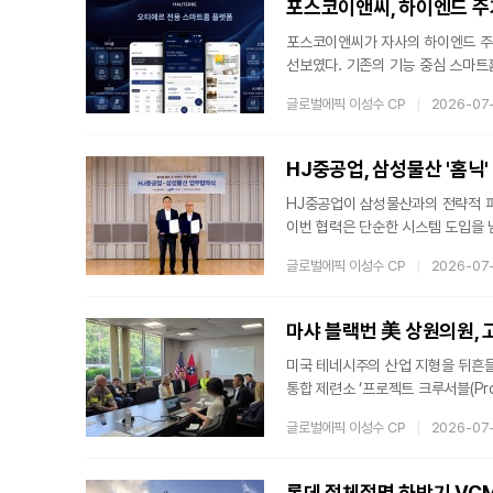
포스코이앤씨, 하이엔드 주
포스코이앤씨가 자사의 하이엔드 주
선보였다. 기존의 기능 중심 스마트
주거의 새로운 기준을 제시한다. 이
글로벌에픽 이성수 CP
2026-07
입주민이 실질적인 경험으로 체감할
성을 높이기 위해 사용자 맞춤형 U
페이스를 구현했다. 향후에는 외부 
HJ중공업, 삼성물산 '홈닉
HJ중공업이 삼성물산과의 전략적 파
이번 협력은 단순한 시스템 도입을 
하는 주택 시장의 스마트 기술 경쟁
글로벌에픽 이성수 CP
2026-07
하는 스마트 라이프HJ중공업은 지난 
위한 업무협약을 체결했다. 이를 통해
모로by홈닉' 서비스를 선보일 예정이
미국 테네시주의 산업 지형을 뒤흔들
통합 제련소 ‘프로젝트 크루서블(Proj
랙번(Marsha Blackburn) 
글로벌에픽 이성수 CP
2026-07
을 실었다.테네시주 경제 견인할 ‘세
보로 거론되는 마샤 블랙번 상원의
를 방문했다. 이번 방문은 한국과 
롯데 절체절명 하반기 VCM