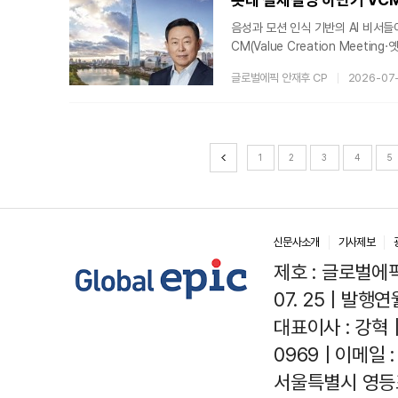
음성과 모션 인식 기반의 AI 비서들
CM(Value Creation Meet
벌 시장 전망 분석 등 실무에 적용되
글로벌에픽 안재후 CP
2026-07
에 띄는 변화는 강연단이었다. 롯데
컨설턴트인 더그 스티븐스는 글로벌 
이트를 전달할 예정이었다. 신동빈
1
2
3
4
5
신문사소개
기사제보
제호 : 글로벌에픽(
07. 25 | 발행연월
대표이사 : 강혁 
0969 | 이메일 : 
서울특별시 영등포