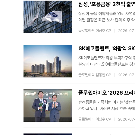
B)’에서 ‘2026 DIPS 글로벌 IR
삼성, '포용금융' 2천억 출
삼성이 금융 취약계층과 영세 자영업
이번 결정은 최근 노사 합의 이후 약
민과 취약계층의 금융 접근성을 높
글로벌에픽 이상호 CP
2026-07
총 2천억원을 출연한다고 16일 밝
생명·삼성화재·삼성카드·삼성증권 등
상품 금리 인하, 금융권 자체 채무조
SK에코플랜트, '의왕역 SK
SK에코플랜트가 의왕 부곡가구역 주
분양에 나선다.SK에코플랜트는 경기도
본주택을 개관하고 분양 일정을 시작한
글로벌에픽 김동현 CP
2026-07
57세대 규모로 조성된다. 이 가운
㎡ 34세대 ▲59㎡ 481세대 ▲8
역, 22일 1순위 기타 지역, 23일
풀무원아미오 ‘2026 프리
일까지다.단지
반려동물을 가족처럼 여기는 ‘펫팸족
가하고 있다. 이러한 시장 흐름 속
받으며 당당히 업계 정상의 자리에 
글로벌에픽 이성수 CP
2026-07
준협회와 서울대학교 경영연구소가 주관
차지했다. 2008년 시작된 이래 1
로, 풀무원아미오는 브랜드 인지도, 