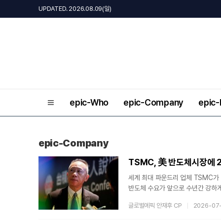
UPDATED. 2026.08.09(일)
epic-Who
epic-Company
epic
epic-Company
TSMC, 美 반도체시장에 
세계 최대 파운드리 업체 TSMC가
반도체 수요가 앞으로 수년간 강하게
기존보다 1000억 달러 추가해 265
글로벌에픽 안재후 CP
2026-07
산시설을 구축하는 대규모 프로젝트다
운드리 경쟁은 한층 치열해질 전망이