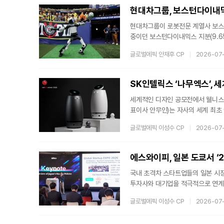
통해 우버는 중동과 사우디아라비아
현대차그룹, 보스턴다이내믹
현대차그룹이 로봇전문 계열사 보스
중이던 보스턴다이내믹스 지분(9.6
상 올해 6월까지 보스턴다이내믹스가
글로벌에픽 안재후 CP
2026-07
이뤄지지 않자 이를 발동한 것이다. 
든 것이다. 지난 5년간 지분율을 서
시대를 선도하겠다는 의지를 분명히
SK인텔릭스 ‘나무엑스’, 
세계적인 디자인 공모전에서 웰니스 
표이사 안무인)는 자사의 세계 최초 
6'의 브랜드&커뮤니케이션 디자인 부
글로벌에픽 이성수 CP
2026-07
어워드'는 1955년 제정되어 독일의 
다. 매년 제품 디자인, 브랜드&커뮤
을 종합적으로 평가해 수상작을 선정
에스와이피, 일본 도쿄서 ‘20
국내 초격차 스타트업들의 일본 시장
투자사와 대기업을 적극적으로 연계
규모 지원 프로그램을 성공적으로 이
글로벌에픽 이성수 CP
2026-07
적인 플랫폼으로 자리매김했다.글로벌
투자유치 주관기관인 에스와이피는 지난 6