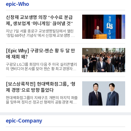
epic-Who
신창재 교보생명 의장 “수수료 분급
제, 생보업계 ‘머니게임’ 끊어낼 것”
지난 7일 서울 종로구 교보생명빌딩에서 열린
‘창립 68주년 기념식’에서 신창재 교보생명 대
표이사 겸 이사회 의장이...
[Epic Why] 구광모-젠슨 황 두 달 만
에 재회 왜?
구광모 LG그룹 회장이 다음 주 미국 실리콘밸리
의 엔비디아 본사를 찾아 젠슨 황 최고경영자
(CEO)와 재회동한다. 지난...
[보스상륙작전] 현대백화점그룹, ‘형
제 경영’으로 방향 틀었다
현대백화점그룹이 지배구조 개편의 마지막 퍼즐
을 맞추며 정지선·정교선 형제의 공동경영 체제
를 사실상 굳혔다. 중간...
epic-Company