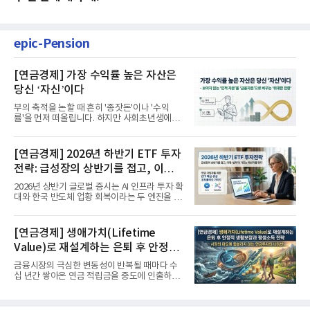
epic-Pension
[연금경제] 가장 수익률 높은 자산은
당신 ‘자신’이다
부의 축적을 논할 때 흔히 '종잣돈'이나 '수익
률'을 먼저 떠올립니다. 하지만 사회초년생에게
가장 거대한 자산은 계좌...
[연금경제] 2026년 하반기 ETF 투자
전략: 급성장의 상반기를 접고, 이제
'실적'이 가르는 하반기를 맞다
2026년 상반기 글로벌 증시는 AI 인프라 투자 확
대와 한국 반도체 업황 회복이라는 두 엔진을 달
고 기록적인 강세장을...
[연금경제] 생애가치(Lifetime
Value)로 재설계하는 은퇴 후 안정적
생활보장과 평생소득 전략
금융시장의 극심한 변동성이 반복될 때마다 수
십 년간 쌓아온 연금 적립금을 중도에 인출하거
나, 장기 포트폴리오를 단...