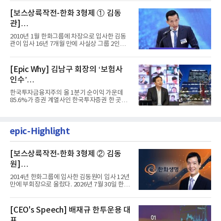
[보스상륙작전-한화 3형제 ① 김동
관]
입사 16년 만에 수석부회장 … 경영승
2010년 1월 한화그룹에 차장으로 입사한 김동
계 ‘초읽기’
관이 입사 16년 7개월 만에 사실상 그룹 2인자
자리에 올랐다. 8월 1일자...
[Epic Why] 김남구 회장의 ‘보험사
인수’
발걸음이 신중해진 배경은?
한국투자금융지주의 올 1분기 순이익 가운데
85.6%가 증권 계열사인 한국투자증권 한 곳에
서 나왔다. 김남구 한국투자...
epic-Highlight
[보스상륙작전-한화 3형제 ② 김동
원]
입사 12년 만에 금융계열 수장 등극
2014년 한화그룹에 입사한 김동원이 입사 12년
만에 부회장으로 올랐다. 2026년 7월 30일 한화
그룹이 발표하고 8월 1일...
[CEO's Speech] 배재규 한투운용 대
표