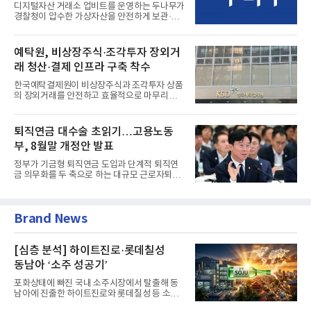
디지털자산 거래소 업비트를 운영하는 두나무가
경찰청이 압수한 가상자산을 안전하게 보관·관
리하는 전담 사업자로 ...
예탁원, 비상장주식·조각투자 장외거
래 청산·결제 인프라 구축 착수
한국예탁결제원이 비상장주식과 조각투자 상품
의 장외거래를 안전하고 효율적으로 마무리하기
위한 청산·결제 전용 인...
퇴직연금 대수술 초읽기…고용노동
부, 8월말 개정안 발표
정부가 기금형 퇴직연금 도입과 단계적 퇴직연
금 의무화를 두 축으로 하는 대규모 근로자퇴직
급여보장법(이하 근퇴법)...
Brand News
[심층 분석] 하이트진로·롯데칠성
동남아 ‘소주 성공기’
포화상태에 빠진 국내 소주시장에서 탈출해 동
남아에 진출한 하이트진로와 롯데칠성 등 소주
2강 회사들이 선전을 하고...