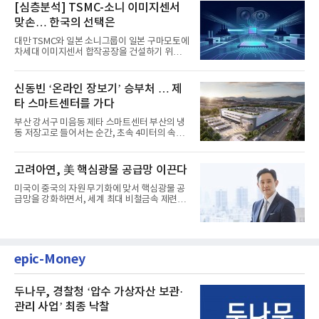
[심층분석] TSMC-소니 이미지센서
맞손… 한국의 선택은
대만 TSMC와 일본 소니그룹이 일본 구마모토에
차세대 이미지센서 합작공장을 건설하기 위해
총 1조엔(약 8조 9000억원...
신동빈 ‘온라인 장보기’ 승부처 … 제
타 스마트센터를 가다
부산 강서구 미음동 제타 스마트센터 부산의 냉
동 저장고로 들어서는 순간, 초속 4미터의 속도
로 벌집 모양 격자형 레...
고려아연, 美 핵심광물 공급망 이끈다
미국이 중국의 자원 무기화에 맞서 핵심광물 공
급망을 강화하면서, 세계 최대 비철금속 제련기
업 고려아연이 전략적 파...
epic-Money
두나무, 경찰청 ‘압수 가상자산 보관·
관리 사업’ 최종 낙찰