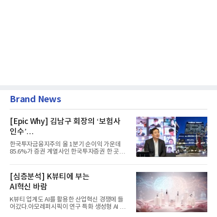
Brand News
[Epic Why] 김남구 회장의 ‘보험사
인수’
발걸음이 신중해진 배경은?
한국투자금융지주의 올 1분기 순이익 가운데
85.6%가 증권 계열사인 한국투자증권 한 곳에
서 나왔다. 김남구 한국투자...
[심층분석] K뷰티에 부는
AI혁신 바람
K뷰티 업계도 AI를 활용한 산업혁신 경쟁에 들
어갔다.아모레퍼시픽이 연구 특화 생성형 AI 플
랫폼 LEMON을 활용해 연구...