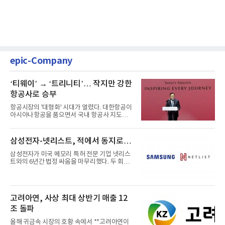
epic-Company
‘티웨이’ → ‘트리니티’… 작지만 강한
항공사로 승부
항공시장의 '대형화' 시대가 열렸다. 대한항공이
아시아나항공을 품으면서 국내 항공사 지도가
재편되고 있다. 이 거대...
삼성전자-넷리스트, 적에서 동지로…
삼성전자가 미국 메모리 특허 전문 기업 넷리스
트와의 6년간 법정 싸움을 마무리했다. 두 회사
는 특허 분쟁을 합의로 ...
고려아연, 사상 최대 상반기 매출 12
조 돌파
올해 귀금속 시장의 호황 속에서 **고려아연이