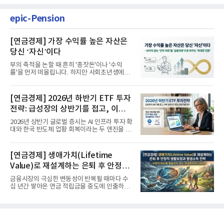
epic-Pension
[연금경제] 가장 수익률 높은 자산은
당신 ‘자신’이다
부의 축적을 논할 때 흔히 '종잣돈'이나 '수익
률'을 먼저 떠올립니다. 하지만 사회초년생에게
가장 거대한 자산은 계좌...
[연금경제] 2026년 하반기 ETF 투자
전략: 급성장의 상반기를 접고, 이제
'실적'이 가르는 하반기를 맞다
2026년 상반기 글로벌 증시는 AI 인프라 투자 확
대와 한국 반도체 업황 회복이라는 두 엔진을 달
고 기록적인 강세장을...
[연금경제] 생애가치(Lifetime
Value)로 재설계하는 은퇴 후 안정적
생활보장과 평생소득 전략
금융시장의 극심한 변동성이 반복될 때마다 수
십 년간 쌓아온 연금 적립금을 중도에 인출하거
나, 장기 포트폴리오를 단...