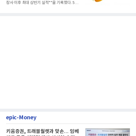
창사 이후 최대 상반기 실적**을 기록했다. 5일
공개된 경영실적에 따르...
epic-Money
키움증권, 트래블월렛과 맞손… 임베