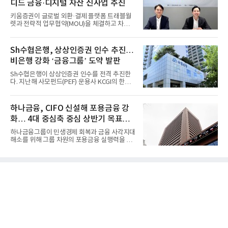
디드 금융·디지털 자산 신사업 추진
키움증권이 글로벌 외환·결제 플랫폼 트래블월
렛과 전략적 업무협약(MOU)을 체결하고 차세
대 디지털 금융 시장 선점에...
Sh수협은행, 상상인증권 인수 추진…
비은행 강화 ‘금융그룹’ 도약 발판
Sh수협은행이 상상인증권 인수를 전격 추진한
다. 지난해 사모펀드(PEF) 운용사 KCGI의 한양
증권 인수 이후 약 1년 만에...
하나금융, CIFO 신설해 포용금융 강
화… 4대 중심축 중심 상반기 목표
60% 달성
하나금융그룹이 민생경제 회복과 금융 사각지대
해소를 위해 그룹 차원의 포용금융 실행력을 대
폭 강화한다. 이승열 부...