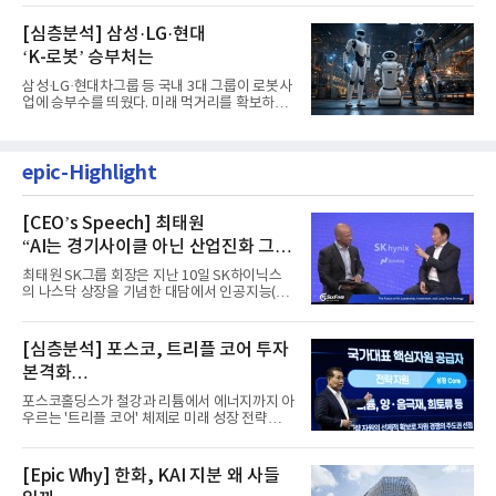
[심층분석] 삼성·LG·현대
‘K-로봇’ 승부처는
삼성·LG·현대차그룹 등 국내 3대 그룹이 로봇사
업에 승부수를 띄웠다. 미래 먹거리를 확보하기
위해 전담 조직을 출...
epic-Highlight
[CEO’s Speech] 최태원
“AI는 경기사이클 아닌 산업진화 그
자체”
최태원 SK그룹 회장은 지난 10일 SK하이닉스
의 나스닥 상장을 기념한 대담에서 인공지능(AI)
을 "일시적인 경기 사이클...
[심층분석] 포스코, 트리플 코어 투자
본격화
16조7천억원 투자 재원 마련 전략은?
포스코홀딩스가 철강과 리튬에서 에너지까지 아
우르는 '트리플 코어' 체제로 미래 성장 전략을
재편한다. 2028년까지 ...
[Epic Why] 한화, KAI 지분 왜 사들