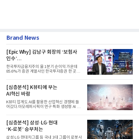
Brand News
[Epic Why] 김남구 회장의 ‘보험사
인수’
발걸음이 신중해진 배경은?
한국투자금융지주의 올 1분기 순이익 가운데
85.6%가 증권 계열사인 한국투자증권 한 곳에
서 나왔다. 김남구 한국투자...
[심층분석] K뷰티에 부는
AI혁신 바람
K뷰티 업계도 AI를 활용한 산업혁신 경쟁에 들
어갔다.아모레퍼시픽이 연구 특화 생성형 AI 플
랫폼 LEMON을 활용해 연구...
[심층분석] 삼성·LG·현대
‘K-로봇’ 승부처는
삼성·LG·현대차그룹 등 국내 3대 그룹이 로봇사