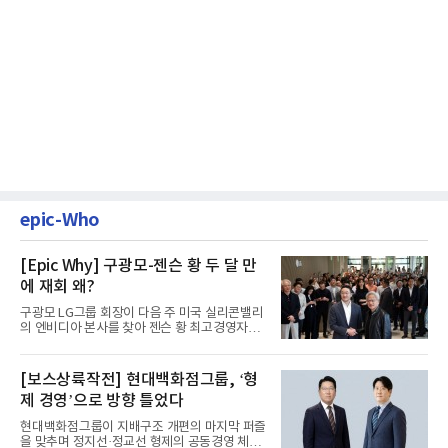
epic-Who
[Epic Why] 구광모-젠슨 황 두 달 만
에 재회 왜?
구광모 LG그룹 회장이 다음 주 미국 실리콘밸리
의 엔비디아 본사를 찾아 젠슨 황 최고경영자
(CEO)와 재회동한다. 지난...
[보스상륙작전] 현대백화점그룹, ‘형
제 경영’으로 방향 틀었다
현대백화점그룹이 지배구조 개편의 마지막 퍼즐
을 맞추며 정지선·정교선 형제의 공동경영 체제