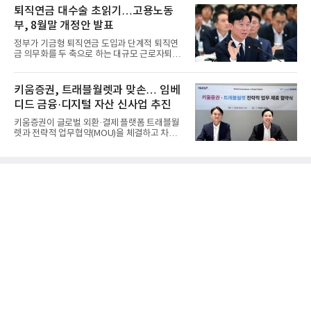
퇴직연금 대수술 초읽기…고용노동
부, 8월말 개정안 발표
정부가 기금형 퇴직연금 도입과 단계적 퇴직연
금 의무화를 두 축으로 하는 대규모 근로자퇴직
급여보장법(이하 근퇴법)...
키움증권, 트래블월렛과 맞손… 임베
디드 금융·디지털 자산 신사업 추진
키움증권이 글로벌 외환·결제 플랫폼 트래블월
렛과 전략적 업무협약(MOU)을 체결하고 차세
대 디지털 금융 시장 선점에...