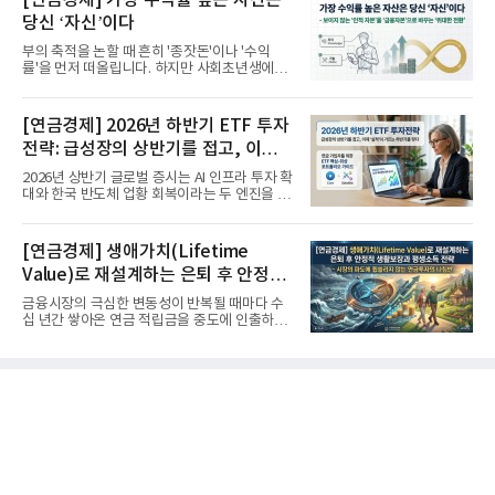
[연금경제] 가장 수익률 높은 자산은
당신 ‘자신’이다
부의 축적을 논할 때 흔히 '종잣돈'이나 '수익
률'을 먼저 떠올립니다. 하지만 사회초년생에게
가장 거대한 자산은 계좌...
[연금경제] 2026년 하반기 ETF 투자
전략: 급성장의 상반기를 접고, 이제
'실적'이 가르는 하반기를 맞다
2026년 상반기 글로벌 증시는 AI 인프라 투자 확
대와 한국 반도체 업황 회복이라는 두 엔진을 달
고 기록적인 강세장을...
[연금경제] 생애가치(Lifetime
Value)로 재설계하는 은퇴 후 안정적
생활보장과 평생소득 전략
금융시장의 극심한 변동성이 반복될 때마다 수
십 년간 쌓아온 연금 적립금을 중도에 인출하거
나, 장기 포트폴리오를 단...