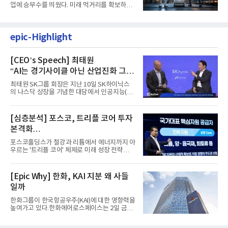
업에 승부수를 띄웠다. 미래 먹거리를 확보하기
위해 전담 조직을 출...
epic-Highlight
[CEO’s Speech] 최태원
“AI는 경기사이클 아닌 산업진화 그
자체”
최태원 SK그룹 회장은 지난 10일 SK하이닉스
의 나스닥 상장을 기념한 대담에서 인공지능(AI)
을 "일시적인 경기 사이클...
[심층분석] 포스코, 트리플 코어 투자
본격화
16조7천억원 투자 재원 마련 전략은?
포스코홀딩스가 철강과 리튬에서 에너지까지 아
우르는 '트리플 코어' 체제로 미래 성장 전략을
재편한다. 2028년까지 ...
[Epic Why] 한화, KAI 지분 왜 사들
일까
한화그룹이 한국항공우주(KAI)에 대한 영향력을
높여가고 있다.한화에어로스페이스는 2일 금융
감독원 전자공시시스템을...