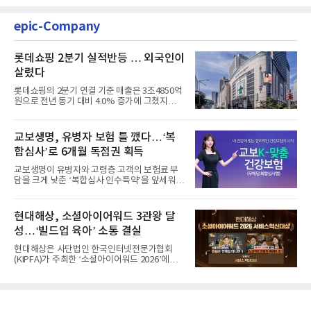
epic-Company
롯데쇼핑 2분기 실적반등 … 외국인이
살렸다
롯데쇼핑의 2분기 연결 기준 매출은 3조4850억
원으로 전년 동기 대비 4.0% 증가에 그쳤지만,
영업이익은 899억원으로 ...
교보생명, 유병자 보험 틀 깼다…‘복
합심사’로 6개월 독점권 획득
교보생명이 유병자와 고령층 고객의 보험료 부
담을 크게 낮춘 ‘복합심사 인수특약’을 앞세워
생명보험협회로부터 6개...
현대해상, 소셜아이어워드 3관왕 달
성…‘빌드업 육아’ 소통 결실
현대해상은 사단법인 한국인터넷전문가협회
(KIPFA)가 주최한 ‘소셜아이어워드 2026’에서
공식 유튜브 채널의 서비스...