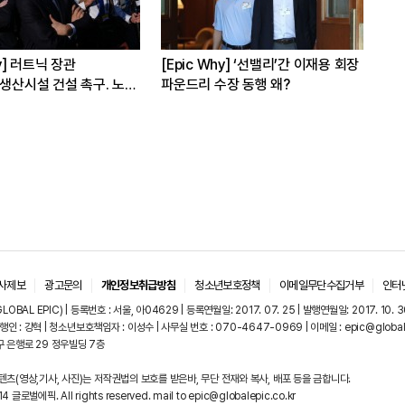
hy] 러트닉 장관
[Epic Why] ‘선밸리’간 이재용 회장
[E
 생산시설 건설 촉구. 노림
파운드리 수장 동행 왜?
워
발탁
사제보
광고문의
개인정보취급방침
청소년보호정책
이메일무단수집거부
인터
OBAL EPIC) | 등록번호 : 서울, 아04629 | 등록연월일: 2017. 07. 25 | 발행연월일: 2017. 10. 3
행인 : 강혁 | 청소년보호책임자 : 이성수 | 사무실 번호 : 070-4647-0969 | 이메일 : epic@globale
 은행로 29 정우빌딩 7층
츠(영상,기사, 사진)는 저작권법의 보호를 받은바, 무단 전재와 복사, 배포 등을 금합니다.
4 글로벌에픽. All rights reserved. mail to epic@globalepic.co.kr