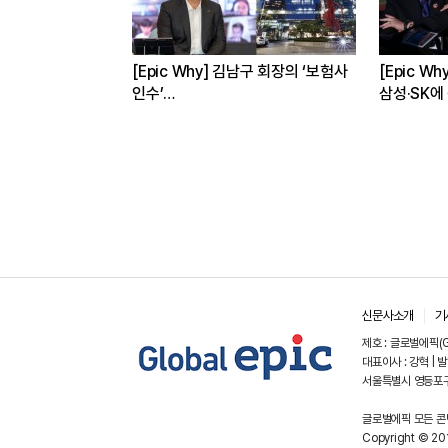
의선 현대차 회장
[Epic Why] 김남구 회장의 ‘보험사
[Epic W
인수’
삼성·SK에
발걸음이 신중해진 배경은?
수는?
신문사소개
기
제호 : 글로벌에픽(GL
대표이사 : 강혁 | 발
서울특별시 영등포구
글로벌에픽 모든 콘텐
Copyright © 201