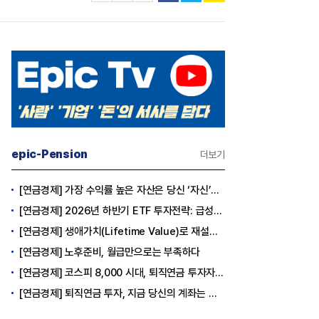
epic-Pension
더보기
[연금경제] 가장 수익률 높은 자산은 당신 ‘자신’이다
[연금경제] 2026년 하반기 ETF 투자전략: 급성장의 상반기를 접고, 이제 '실적'이 가르는 하반기를 맞다
[연금경제] 생애가치(Lifetime Value)로 재설계하는 은퇴 후 안정적 생활보장과 평생소득 전략
[연금경제] 노후준비, 월급만으로는 부족하다
[연금경제] 코스피 8,000 시대, 퇴직연금 투자자는 왜 지금 FOMO를 경계해야 하는가
[연금경제] 퇴직연금 투자, 지금 당신의 계좌는 어느 편인가?