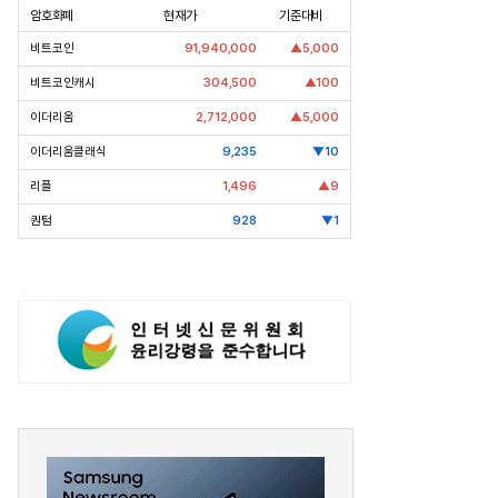
암호화폐
현재가
기준대비
은?
비트코인
91,940,000
▲5,000
비트코인캐시
304,500
▲100
이더리움
2,712,000
▲5,000
이더리움클래식
9,235
▼10
리플
1,496
▲9
퀀텀
928
▼1