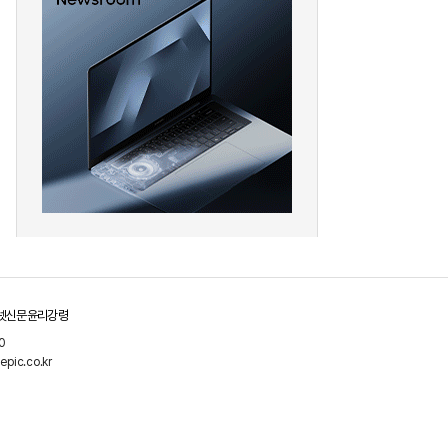
pic Why] 현대차
[Epic Why] 범LG家 구미현
싱턴 사무소장에 통상 전문 외교관
상장폐지 위기 ‘본느’ 인수 왜?
 왜?
넷신문윤리강령
0
pic.co.kr