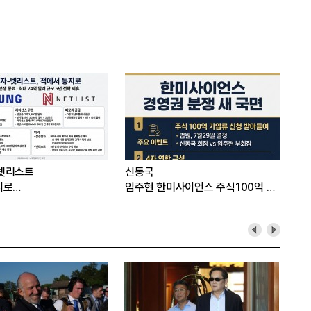
넷리스트
신동국
지로…
임주현 한미사이언스 주식100억 가
압류