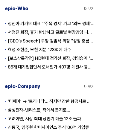
epic-Who
더보기
정신아 카카오 대표 “‘주목 경제’ 가고 ‘의도 경제’ 왔다”
서정진 회장, 휴가 반납하고 글로벌 현장경영 나선다
[CEO's Speech] 쿠팡 김범석 의장 "성장 흐름은 변하지 않았다"
효성 조현준, 모친 지분 123억에 매수
[보스상륙작전] HD현대 정기선 회장, 경영승계 ‘큰 걸음’
85개 대기업집단서 오너일가 407명 계열사 등기임원 등재
epic-Company
더보기
‘티웨이’ → ‘트리니티’… 작지만 강한 항공사로 승부
삼성전자-넷리스트, 적에서 동지로…
고려아연, 사상 최대 상반기 매출 12조 돌파
신동국, 임주현 한미사이언스 주식100억 가압류