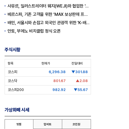
사뮤르, 일러스트레이터 웨지(WEJI)와 협업한 '이너뷰티 홍삼스틱' 공개
베르스파, 기존 고객을 위한 ‘MAX 보상판매 프로모션’ 진행
배민, 서울시와 손잡고 외국인 관광객 위한 'K-배달' 문화 개척
안토, 부에노 비치클럽 정식 오픈
주식시황
항목
현재가
전일대비
코스피
6,296.38
▼301.88
코스닥
801.67
▲2.08
코스피200
982.92
▼55.67
가상화폐 시세
EO’s Speech] 최태원
[심층분석] 포스코, 트리플 코어 투자
I는 경기사이클 아닌 산업진화 그
본격화
빗썸
업비트
코인원
”
16조7천억원 투자 재원 마련 전략