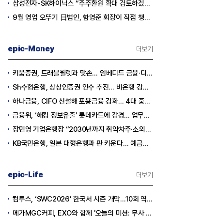
삼성전자-SK하이닉스 “주주환원 확대 검토하겠다”
9월 영업 오뚜기 日법인, 함영준 회장이 직접 챙긴다
epic-Money
더보기
키움증권, 트래블월렛과 맞손… 임베디드 금융·디지털 자산 신사업 추진
Sh수협은행, 상상인증권 인수 추진… 비은행 강화 ‘금융그룹’ 도약 발판
하나금융, CIFO 신설해 포용금융 강화… 4대 중심축 중심 상반기 목표 60% 달성
금융위, ‘해킹 정보유출’ 롯데카드에 감경... 업무정지 1.5개월
장민영 기업은행장 “2030년까지 취약차주·소외계층에 30조원 지원”
KB국민은행, 일본 대형은행과 판 키운다… 예금토큰으로 국가 간 결제 성공
epic-Life
더보기
컴투스, ‘SWC2026’ 한국서 시즌 개막…10회 역사를 이어갈 챔피언은 누가 될까
메가MGC커피, EXO와 함께 '오늘의 미션: 무사 퇴근' 포토카드 이벤트 진행