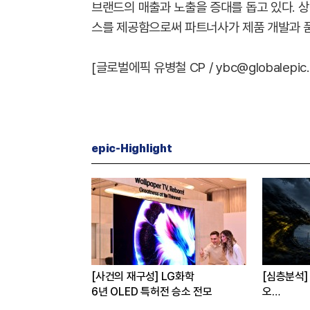
브랜드의 매출과 노출을 증대를 돕고 있다. 상
스를 제공함으로써 파트너사가 제품 개발과 품
[글로벌에픽 유병철 CP / ybc@globalepic.c
epic-Highlight
re] 월드컵 무대에 선
[사건의 재구성] LG화학
[심층분석]
6년 OLED 특허전 승소 전모
오
탈출구는?