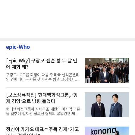
epic-Who
[Epic Why] 구광모-젠슨 황 두 달 만
에 재회 왜?
구광모 LG그룹 회장이 다음 주 미국 실리콘밸리
의 엔비디아 본사를 찾아 젠슨 황 최고경영자
(CEO)와 재회동한다. 지난...
[보스상륙작전] 현대백화점그룹, ‘형
제 경영’으로 방향 틀었다
현대백화점그룹이 지배구조 개편의 마지막 퍼즐
을 맞추며 정지선·정교선 형제의 공동경영 체제
를 사실상 굳혔다. 중간...
정신아 카카오 대표 “‘주목 경제’ 가고