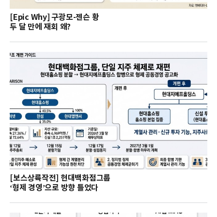
[Epic Why] 구광모-젠슨 황
두 달 만에 재회 왜?
[보스상륙작전] 현대백화점그룹
‘형제 경영’으로 방향 틀었다