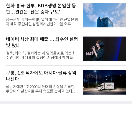
한화·흥국·한투, KDB생명 본입찰 등
판…관건은 ‘산은 증자 규모’
금융권 및 투자은행(IB) 업계에 따르면 산업은행
과 매각 주간사인 삼일회계법인이 7일 오후 3시
마감한 KDB생명보험 매...
네이버 사상 최대 매출 … 최수연 실험
빛 봤다
검색, 커머스, 결제라는 세 영역을 AI로 엮는 최
수연 네이버 대표의 실험이 시장에서 먹혀 들어
갔다. 이른바 '풀 퍼널...
쿠팡, 1조 적자에도 아시아 물류 장악
나선다
상반기에만 1조2000억 원대의 손실을 기록한
쿠팡이 역발상으로 투자 속도를 높이고 있다. 이
는 단기 수익보다 장기적...