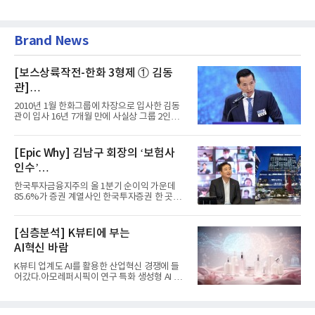
Brand News
[보스상륙작전-한화 3형제 ① 김동
관]
입사 16년 만에 수석부회장 … 경영승
2010년 1월 한화그룹에 차장으로 입사한 김동
계 ‘초읽기’
관이 입사 16년 7개월 만에 사실상 그룹 2인자
자리에 올랐다. 8월 1일자...
[Epic Why] 김남구 회장의 ‘보험사
인수’
발걸음이 신중해진 배경은?
한국투자금융지주의 올 1분기 순이익 가운데
85.6%가 증권 계열사인 한국투자증권 한 곳에
서 나왔다. 김남구 한국투자...
[심층분석] K뷰티에 부는
AI혁신 바람
K뷰티 업계도 AI를 활용한 산업혁신 경쟁에 들
어갔다.아모레퍼시픽이 연구 특화 생성형 AI 플
랫폼 LEMON을 활용해 연구...