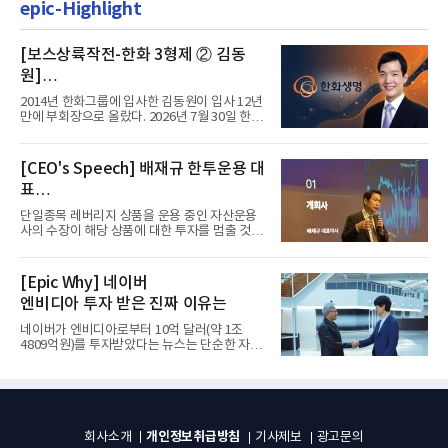
epic-Highlight
[보스상륙작전-한화 3형제 ② 김동
원]
입사 12년 만에 금융계열 수장 등극
2014년 한화그룹에 입사한 김동원이 입사 12년
만에 부회장으로 올랐다. 2026년 7월 30일 한화
그룹이 발표하고 8월 1일...
[CEO's Speech] 배재규 한투운용 대
표
“개별종목 레버리지 투자 지금이라도
단일종목 레버리지 상품을 운용 중인 자산운용
멈춰라”
사의 수장이 해당 상품에 대한 투자를 멈출 것을
당부하는 이례적인 소신...
[Epic Why] 네이버
엔비디아 투자 받은 진짜 이유는
네이버가 엔비디아로부터 10억 달러(약 1조
4809억원)를 투자받았다는 뉴스는 단순한 자금
유치 소식이 아니다. 검색과...
개인정보취급방침
회사소개
기사제보
광고문의