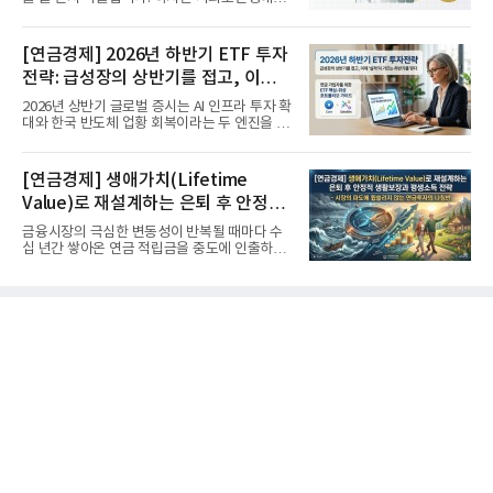
가장 거대한 자산은 계좌...
[연금경제] 2026년 하반기 ETF 투자
전략: 급성장의 상반기를 접고, 이제
'실적'이 가르는 하반기를 맞다
2026년 상반기 글로벌 증시는 AI 인프라 투자 확
대와 한국 반도체 업황 회복이라는 두 엔진을 달
고 기록적인 강세장을...
[연금경제] 생애가치(Lifetime
Value)로 재설계하는 은퇴 후 안정적
생활보장과 평생소득 전략
금융시장의 극심한 변동성이 반복될 때마다 수
십 년간 쌓아온 연금 적립금을 중도에 인출하거
나, 장기 포트폴리오를 단...