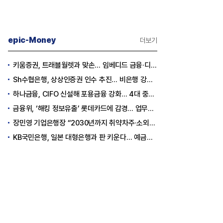
epic-Money
더보기
키움증권, 트래블월렛과 맞손… 임베디드 금융·디지털 자산 신사업 추진
Sh수협은행, 상상인증권 인수 추진… 비은행 강화 ‘금융그룹’ 도약 발판
하나금융, CIFO 신설해 포용금융 강화… 4대 중심축 중심 상반기 목표 60% 달성
금융위, ‘해킹 정보유출’ 롯데카드에 감경... 업무정지 1.5개월
장민영 기업은행장 “2030년까지 취약차주·소외계층에 30조원 지원”
KB국민은행, 일본 대형은행과 판 키운다… 예금토큰으로 국가 간 결제 성공