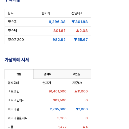
항목
현재가
전일대비
코스피
6,296.38
▼301.88
코스닥
801.67
▲2.08
코스피200
982.92
▼55.67
가상화폐 시세
빗썸
업비트
코인원
암호화폐
현재가
기준대비
비트코인
91,401,000
▲11,000
비트코인캐시
302,500
0
[Epic Why] ‘선밸리’간 이재용 회장
[Epic Why] 현대차
. 노림
파운드리 수장 동행 왜?
워싱턴 사무소장에 통상
이더리움
2,705,000
▼1,000
발탁 왜?
이더리움클래식
9,265
0
리플
1,472
▲4