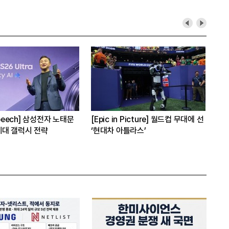
에 선
[사건의 재구성] LG화학
[심층분석] 삼각파고에 
6년 OLED 특허전 승소 전모
오
탈출구는?