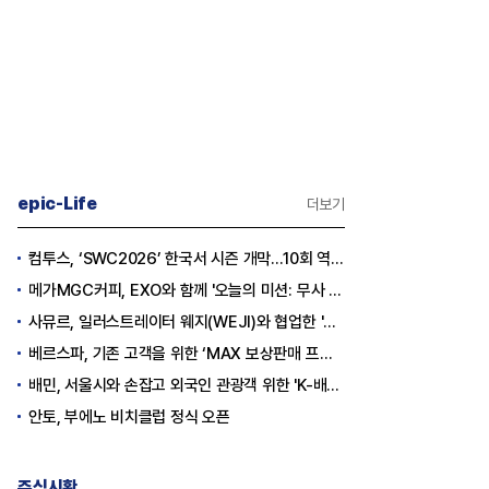
epic-Life
더보기
휩싸인 카카
[Epic Why] SK하이닉스가
[CEO’s Speec
컴투스, ‘SWC2026’ 한국서 시즌 개막…10회 역사를 이어갈 챔피언은 누가 될까
나스닥으로 가는 까닭은
“AI는 경기사이클
메가MGC커피, EXO와 함께 '오늘의 미션: 무사 퇴근' 포토카드 이벤트 진행
자체”
사뮤르, 일러스트레이터 웨지(WEJI)와 협업한 '이너뷰티 홍삼스틱' 공개
베르스파, 기존 고객을 위한 ‘MAX 보상판매 프로모션’ 진행
배민, 서울시와 손잡고 외국인 관광객 위한 'K-배달' 문화 개척
안토, 부에노 비치클럽 정식 오픈
주식시황