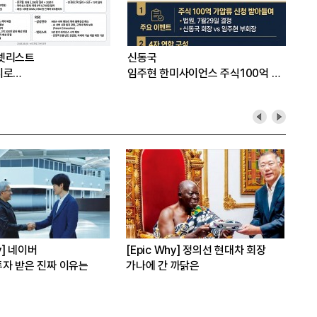
넷리스트
신동국
지로…
임주현 한미사이언스 주식100억 가
압류
[Epic Why] 김남구 회장의 ‘보험사
[Epic Why] 러트닉 장관
인수’
삼성·SK에 생산시설 건설 촉구
발걸음이 신중해진 배경은?
수는?