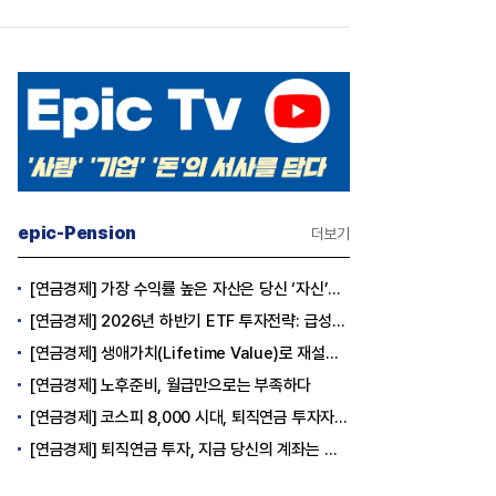
epic-Pension
더보기
[연금경제] 가장 수익률 높은 자산은 당신 ‘자신’이다
[연금경제] 2026년 하반기 ETF 투자전략: 급성장의 상반기를 접고, 이제 '실적'이 가르는 하반기를 맞다
[연금경제] 생애가치(Lifetime Value)로 재설계하는 은퇴 후 안정적 생활보장과 평생소득 전략
[연금경제] 노후준비, 월급만으로는 부족하다
[연금경제] 코스피 8,000 시대, 퇴직연금 투자자는 왜 지금 FOMO를 경계해야 하는가
[연금경제] 퇴직연금 투자, 지금 당신의 계좌는 어느 편인가?