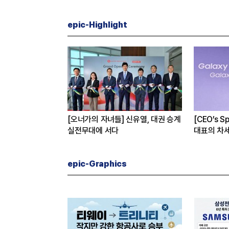
epic-Highlight
[CEO’s Speech] 삼성전자 노태문
[Epic in Picture] 월드컵 무대
대표의 차세대 갤럭시 전략
‘현대차 아틀라스’
epic-Graphics