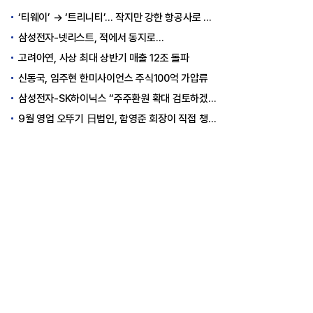
‘티웨이’ → ‘트리니티’… 작지만 강한 항공사로 승부
삼성전자-넷리스트, 적에서 동지로…
고려아연, 사상 최대 상반기 매출 12조 돌파
신동국, 임주현 한미사이언스 주식100억 가압류
삼성전자-SK하이닉스 “주주환원 확대 검토하겠다”
9월 영업 오뚜기 日법인, 함영준 회장이 직접 챙긴다