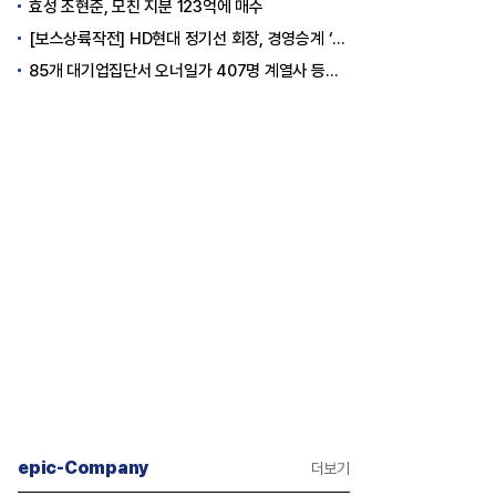
효성 조현준, 모친 지분 123억에 매수
[보스상륙작전] HD현대 정기선 회장, 경영승계 ‘큰 걸음’
85개 대기업집단서 오너일가 407명 계열사 등기임원 등재
epic-Company
더보기