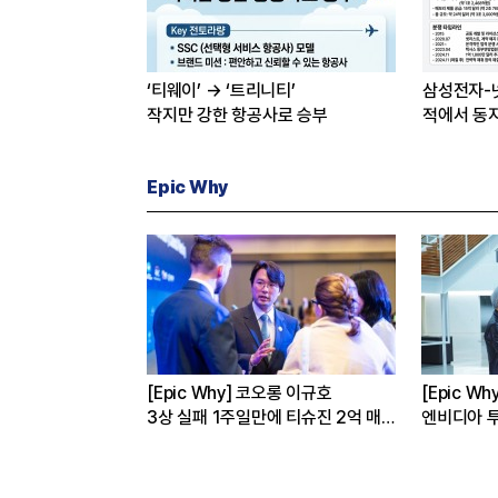
‘티웨이’ → ‘트리니티’
삼성전자-
작지만 강한 항공사로 승부
적에서 동
Epic Why
ic Why] 네이버
[Epic Why] 정의선 현대차 회장
디아 투자 받은 진짜 이유는
가나에 간 까닭은