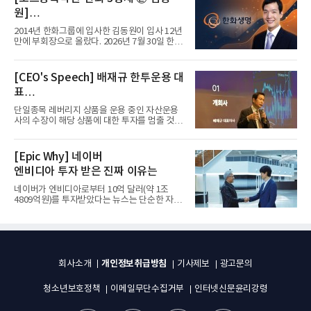
원]
입사 12년 만에 금융계열 수장 등극
2014년 한화그룹에 입사한 김동원이 입사 12년
만에 부회장으로 올랐다. 2026년 7월 30일 한화
그룹이 발표하고 8월 1일...
[CEO's Speech] 배재규 한투운용 대
표
“개별종목 레버리지 투자 지금이라도
단일종목 레버리지 상품을 운용 중인 자산운용
멈춰라”
사의 수장이 해당 상품에 대한 투자를 멈출 것을
당부하는 이례적인 소신...
[Epic Why] 네이버
엔비디아 투자 받은 진짜 이유는
네이버가 엔비디아로부터 10억 달러(약 1조
4809억원)를 투자받았다는 뉴스는 단순한 자금
유치 소식이 아니다. 검색과...
개인정보취급방침
회사소개
기사제보
광고문의
청소년보호정책
이메일무단수집거부
인터넷신문윤리강령