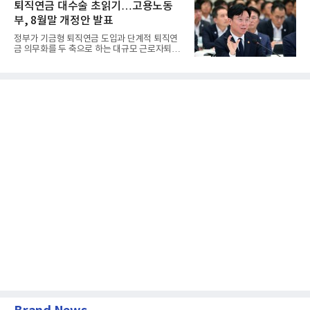
퇴직연금 대수술 초읽기…고용노동
부, 8월말 개정안 발표
정부가 기금형 퇴직연금 도입과 단계적 퇴직연
금 의무화를 두 축으로 하는 대규모 근로자퇴직
급여보장법(이하 근퇴법)...