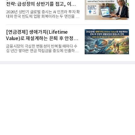
전략: 급성장의 상반기를 접고, 이제
'실적'이 가르는 하반기를 맞다
2026년 상반기 글로벌 증시는 AI 인프라 투자 확
대와 한국 반도체 업황 회복이라는 두 엔진을 달
고 기록적인 강세장을...
[연금경제] 생애가치(Lifetime
Value)로 재설계하는 은퇴 후 안정적
생활보장과 평생소득 전략
금융시장의 극심한 변동성이 반복될 때마다 수
십 년간 쌓아온 연금 적립금을 중도에 인출하거
나, 장기 포트폴리오를 단...