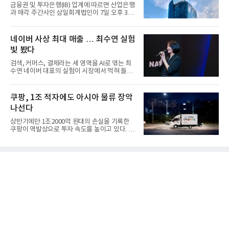
금융권 및 투자은행(IB) 업계에 따르면 산업은행
과 매각 주간사인 삼일회계법인이 7일 오후 3시
마감한 KDB생명보험 매...
네이버 사상 최대 매출 … 최수연 실험
빛 봤다
검색, 커머스, 결제라는 세 영역을 AI로 엮는 최
수연 네이버 대표의 실험이 시장에서 먹혀 들어
갔다. 이른바 '풀 퍼널...
쿠팡, 1조 적자에도 아시아 물류 장악
나선다
상반기에만 1조2000억 원대의 손실을 기록한
쿠팡이 역발상으로 투자 속도를 높이고 있다. 이
는 단기 수익보다 장기적...