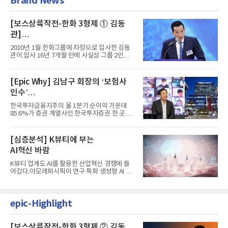
Brand News
[보스상륙작전-한화 3형제 ① 김동
관]
입사 16년 만에 수석부회장 … 경영승
2010년 1월 한화그룹에 차장으로 입사한 김동
계 ‘초읽기’
관이 입사 16년 7개월 만에 사실상 그룹 2인자
자리에 올랐다. 8월 1일자...
[Epic Why] 김남구 회장의 ‘보험사
인수’
발걸음이 신중해진 배경은?
한국투자금융지주의 올 1분기 순이익 가운데
85.6%가 증권 계열사인 한국투자증권 한 곳에
서 나왔다. 김남구 한국투자...
[심층분석] K뷰티에 부는
AI혁신 바람
K뷰티 업계도 AI를 활용한 산업혁신 경쟁에 들
어갔다.아모레퍼시픽이 연구 특화 생성형 AI 플
랫폼 LEMON을 활용해 연구...
epic-Highlight
[보스상륙작전-한화 3형제 ② 김동