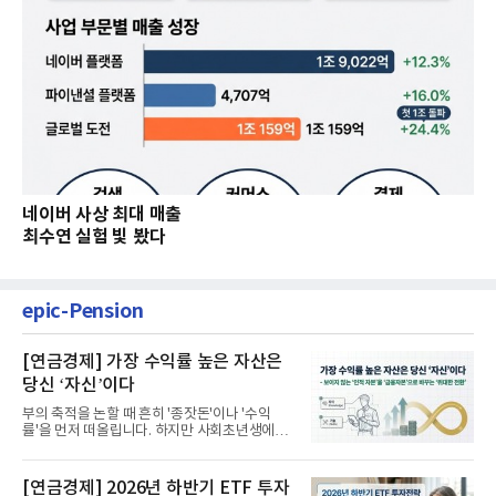
네이버 사상 최대 매출
최수연 실험 빛 봤다
epic-Pension
[연금경제] 가장 수익률 높은 자산은
당신 ‘자신’이다
부의 축적을 논할 때 흔히 '종잣돈'이나 '수익
률'을 먼저 떠올립니다. 하지만 사회초년생에게
가장 거대한 자산은 계좌...
[연금경제] 2026년 하반기 ETF 투자