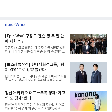
epic-Who
[Epic Why] 구광모-젠슨 황 두 달 만
에 재회 왜?
구광모 LG그룹 회장이 다음 주 미국 실리콘밸리
의 엔비디아 본사를 찾아 젠슨 황 최고경영자
(CEO)와 재회동한다. 지난...
[보스상륙작전] 현대백화점그룹, ‘형
제 경영’으로 방향 틀었다
현대백화점그룹이 지배구조 개편의 마지막 퍼즐
을 맞추며 정지선·정교선 형제의 공동경영 체제
를 사실상 굳혔다. 중간...
정신아 카카오 대표 “‘주목 경제’ 가고
‘의도 경제’ 왔다”
정신아 카카오 대표는 인터넷과 모바일 시대를
지탱한 '주목 경제'의 종말을 선언했다. 광고를