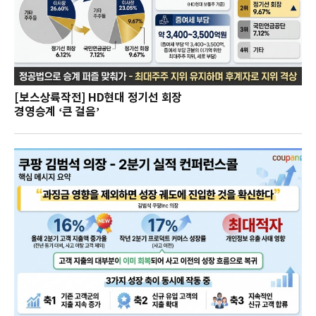
[보스상륙작전] HD현대 정기선 회장
경영승계 ‘큰 걸음’