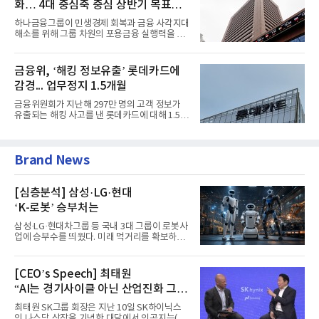
화… 4대 중심축 중심 상반기 목표
60% 달성
하나금융그룹이 민생경제 회복과 금융 사각지대
해소를 위해 그룹 차원의 포용금융 실행력을 대
폭 강화한다. 이승열 부...
금융위, ‘해킹 정보유출’ 롯데카드에
감경... 업무정지 1.5개월
금융위원회가 지난해 297만 명의 고객 정보가
유출되는 해킹 사고를 낸 롯데카드에 대해 1.5개
월 업무정지와 과징금 5...
Brand News
[심층분석] 삼성·LG·현대
‘K-로봇’ 승부처는
삼성·LG·현대차그룹 등 국내 3대 그룹이 로봇사
업에 승부수를 띄웠다. 미래 먹거리를 확보하기
위해 전담 조직을 출...
[CEO’s Speech] 최태원
“AI는 경기사이클 아닌 산업진화 그
자체”
최태원 SK그룹 회장은 지난 10일 SK하이닉스
의 나스닥 상장을 기념한 대담에서 인공지능(AI)