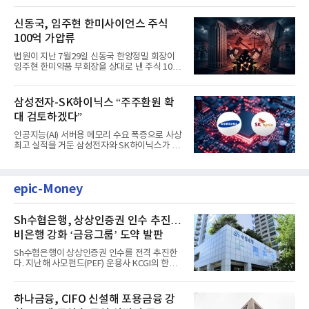
신동국, 임주현 한미사이언스 주식
100억 가압류
법원이 지난 7월29일 신동국 한양정밀 회장이
임주현 한미약품 부회장을 상대로 낸 주식 100
억원 가압류 신청을 받아들...
삼성전자-SK하이닉스 “주주환원 확
대 검토하겠다”
인공지능(AI) 서버용 메모리 수요 폭증으로 사상
최고 실적을 거둔 삼성전자와 SK하이닉스가 5
일 동시에 주주환원 확대...
epic-Money
Sh수협은행, 상상인증권 인수 추진…
비은행 강화 ‘금융그룹’ 도약 발판
Sh수협은행이 상상인증권 인수를 전격 추진한
다. 지난해 사모펀드(PEF) 운용사 KCGI의 한양
증권 인수 이후 약 1년 만에...
하나금융, CIFO 신설해 포용금융 강