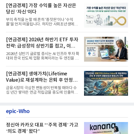
[연금경제] 가장 수익률 높은 자산은
당신 ‘자신’이다
부의 축적을 논할 때 흔히 '종잣돈'이나 '수익
률'을 먼저 떠올립니다. 하지만 사회초년생에게
가장 거대한 자산은 계좌...
[연금경제] 2026년 하반기 ETF 투자
전략: 급성장의 상반기를 접고, 이제
'실적'이 가르는 하반기를 맞다
2026년 상반기 글로벌 증시는 AI 인프라 투자 확
대와 한국 반도체 업황 회복이라는 두 엔진을 달
고 기록적인 강세장을...
[연금경제] 생애가치(Lifetime
Value)로 재설계하는 은퇴 후 안정적
생활보장과 평생소득 전략
금융시장의 극심한 변동성이 반복될 때마다 수
십 년간 쌓아온 연금 적립금을 중도에 인출하거
나, 장기 포트폴리오를 단...
epic-Who
정신아 카카오 대표 “‘주목 경제’ 가고
‘의도 경제’ 왔다”