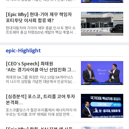
을 "일시적인 경기 사이클...
[Epic Why] 현대-기아 재무 책임자
포티투닷 이사회 합류 왜?
현대자동차와 기아의 재무 총괄 인사 두 명이 소
프트웨어 중심 차량(SDV) 개발의 핵심 계열사
포티투닷의 이사회에 동...
epic-Highlight
[CEO’s Speech] 최태원
“AI는 경기사이클 아닌 산업진화 그
자체”
최태원 SK그룹 회장은 지난 10일 SK하이닉스
의 나스닥 상장을 기념한 대담에서 인공지능(AI)
을 "일시적인 경기 사이클...
[심층분석] 포스코, 트리플 코어 투자
본격화
16조7천억원 투자 재원 마련 전략은?
포스코홀딩스가 철강과 리튬에서 에너지까지 아
우르는 '트리플 코어' 체제로 미래 성장 전략을
재편한다. 2028년까지 ...