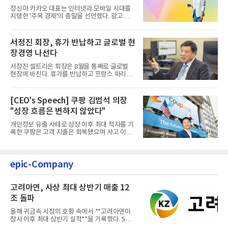
정신아 카카오 대표는 인터넷과 모바일 시대를
지탱한 '주목 경제'의 종말을 선언했다. 광고를
클릭하는 사용자의 눈길...
서정진 회장, 휴가 반납하고 글로벌 현
장경영 나선다
서정진 셀트리온 회장은 8월을 통째로 글로벌
현장에 바친다. 휴가를 반납하고 프랑스 파리에
서 출발해 유럽 전역을 거...
[CEO's Speech] 쿠팡 김범석 의장
"성장 흐름은 변하지 않았다"
개인정보 유출 사태로 상장 이후 최대 적자를 기
록한 쿠팡은 고객 지출은 회복됐으며 사고 이전
과 같은 성장흐름으로 ...
epic-Company
고려아연, 사상 최대 상반기 매출 12
조 돌파
올해 귀금속 시장의 호황 속에서 **고려아연이
창사 이후 최대 상반기 실적**을 기록했다. 5일
공개된 경영실적에 따르...