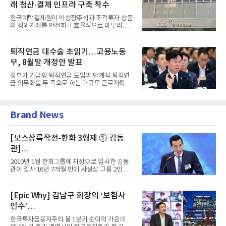
래 청산·결제 인프라 구축 착수
한국예탁결제원이 비상장주식과 조각투자 상품
의 장외거래를 안전하고 효율적으로 마무리하기
위한 청산·결제 전용 인...
퇴직연금 대수술 초읽기…고용노동
부, 8월말 개정안 발표
정부가 기금형 퇴직연금 도입과 단계적 퇴직연
금 의무화를 두 축으로 하는 대규모 근로자퇴직
급여보장법(이하 근퇴법)...
Brand News
[보스상륙작전-한화 3형제 ① 김동
관]
입사 16년 만에 수석부회장 … 경영승
2010년 1월 한화그룹에 차장으로 입사한 김동
계 ‘초읽기’
관이 입사 16년 7개월 만에 사실상 그룹 2인자
자리에 올랐다. 8월 1일자...
[Epic Why] 김남구 회장의 ‘보험사
인수’
발걸음이 신중해진 배경은?
한국투자금융지주의 올 1분기 순이익 가운데