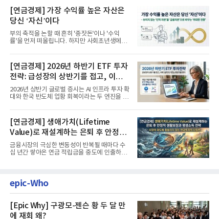
[연금경제] 가장 수익률 높은 자산은
당신 ‘자신’이다
부의 축적을 논할 때 흔히 '종잣돈'이나 '수익
률'을 먼저 떠올립니다. 하지만 사회초년생에게
가장 거대한 자산은 계좌...
[연금경제] 2026년 하반기 ETF 투자
전략: 급성장의 상반기를 접고, 이제
'실적'이 가르는 하반기를 맞다
2026년 상반기 글로벌 증시는 AI 인프라 투자 확
대와 한국 반도체 업황 회복이라는 두 엔진을 달
고 기록적인 강세장을...
[연금경제] 생애가치(Lifetime
Value)로 재설계하는 은퇴 후 안정적
생활보장과 평생소득 전략
금융시장의 극심한 변동성이 반복될 때마다 수
십 년간 쌓아온 연금 적립금을 중도에 인출하거
나, 장기 포트폴리오를 단...
epic-Who
[Epic Why] 구광모-젠슨 황 두 달 만
에 재회 왜?