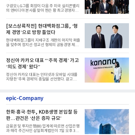
구광모 LG그룹 회장이 다음 주 미국 실리콘밸리
의 엔비디아 본사를 찾아 젠슨 황 최고경영자
(CEO)와 재회동한다. 지난...
[보스상륙작전] 현대백화점그룹, ‘형
제 경영’으로 방향 틀었다
현대백화점그룹이 지배구조 개편의 마지막 퍼즐
을 맞추며 정지선·정교선 형제의 공동경영 체제
를 사실상 굳혔다. 중간...
정신아 카카오 대표 “‘주목 경제’ 가고
‘의도 경제’ 왔다”
정신아 카카오 대표는 인터넷과 모바일 시대를
지탱한 '주목 경제'의 종말을 선언했다. 광고를
클릭하는 사용자의 눈길...
epic-Company
한화·흥국·한투, KDB생명 본입찰 등
판…관건은 ‘산은 증자 규모’
금융권 및 투자은행(IB) 업계에 따르면 산업은행
과 매각 주간사인 삼일회계법인이 7일 오후 3시