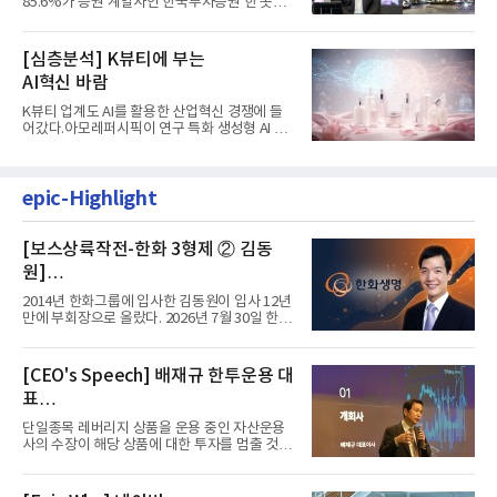
85.6%가 증권 계열사인 한국투자증권 한 곳에
서 나왔다. 김남구 한국투자...
[심층분석] K뷰티에 부는
AI혁신 바람
K뷰티 업계도 AI를 활용한 산업혁신 경쟁에 들
어갔다.아모레퍼시픽이 연구 특화 생성형 AI 플
랫폼 LEMON을 활용해 연구...
epic-Highlight
[보스상륙작전-한화 3형제 ② 김동
원]
입사 12년 만에 금융계열 수장 등극
2014년 한화그룹에 입사한 김동원이 입사 12년
만에 부회장으로 올랐다. 2026년 7월 30일 한화
그룹이 발표하고 8월 1일...
[CEO's Speech] 배재규 한투운용 대
표
“개별종목 레버리지 투자 지금이라도
단일종목 레버리지 상품을 운용 중인 자산운용
멈춰라”
사의 수장이 해당 상품에 대한 투자를 멈출 것을
당부하는 이례적인 소신...