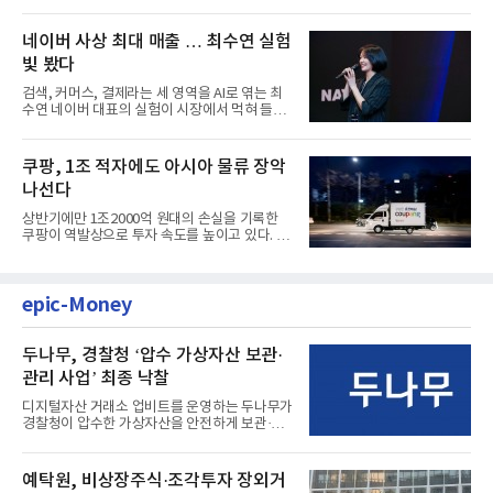
마감한 KDB생명보험 매...
네이버 사상 최대 매출 … 최수연 실험
빛 봤다
검색, 커머스, 결제라는 세 영역을 AI로 엮는 최
수연 네이버 대표의 실험이 시장에서 먹혀 들어
갔다. 이른바 '풀 퍼널...
쿠팡, 1조 적자에도 아시아 물류 장악
나선다
상반기에만 1조2000억 원대의 손실을 기록한
쿠팡이 역발상으로 투자 속도를 높이고 있다. 이
는 단기 수익보다 장기적...
epic-Money
두나무, 경찰청 ‘압수 가상자산 보관·
관리 사업’ 최종 낙찰
디지털자산 거래소 업비트를 운영하는 두나무가
경찰청이 압수한 가상자산을 안전하게 보관·관
리하는 전담 사업자로 ...
예탁원, 비상장주식·조각투자 장외거