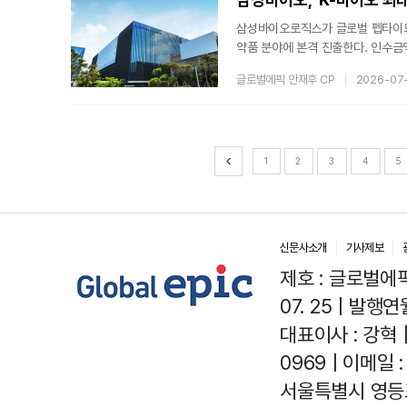
삼성바이오로직스가 글로벌 펩타이드 
약품 분야에 본격 진출한다. 인수금액
이오 업계에서 이루어진 인수합병 중
글로벌에픽 안재후 CP
2026-07
성바이오로직스는 대주주 지분을 먼저
계획이다. 이번 인수는 삼성바이오
해온 항체 치료제, mRNA 백신, 
이
1
2
3
4
5
신문사소개
기사제보
제호 : 글로벌에픽(
07. 25 | 발행연월
대표이사 : 강혁 
0969 | 이메일 : 
서울특별시 영등포