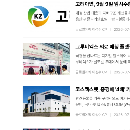
친환경 케어를 연구개발의 네 가지 
고려아연, 9월 9일 임시주
개정 상법 대응과 지배구조 개선을 
용산구 몬드리안호텔 그랜드볼룸에서
주주총회에서 MBK파트너스·영풍 
글로벌에픽 이성수 CP
2026-07
마련됐다. 개정 상법과 법무부 유권
이상 선임해야 하므로, 회사는 관련
운영의 투명성을 높일 방침이다.중도
국경을 넘나드는 디지털 헬스케어 시
루비엑스가 글로벌 무대에서 눈에 띄는
규범)는 지난 16일부터 18일까지 중
글로벌에픽 이성수 CP
2026-07
의료관광박람회(CMTF 2026)’에
점을 수립했다고 22일 밝혔다.권규
체감할 수 있는 '미모업글'의 솔루
코스맥스펫, 증평에 '4배'
반려동물을 가족 구성원으로 여기는 '
운데, 국내 펫 헬스&뷰티 ODM(
치고 본격적인 시장 영토 확장에 나
글로벌에픽 이성수 CP
2026-07
입해 신공장을 건립하고 본격적인 가
호자들의 관심이 인체용 건강기능식
속화될 것으로 보인다.기존 대비 4