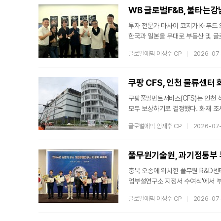
사업재편계획을 최종 승인했다. 지난
WB 글로벌F&B, 불타는강
투자 전문가 마사이 코지가 K-푸드
한국과 일본을 무대로 부동산 및 글
도약하려는 의지를 드러내는 신호탄이
글로벌에픽 이성수 CP
2026-07
룹(빅컬쳐엔터테인먼트 석현수 회장,
을 체결했다고 발표했다. 재일동포 
각적인 사업을 성공적으로 추진해왔으
쿠팡 CFS, 인천 물류센터 
쿠팡풀필먼트서비스(CFS)는 인천
모두 보상하기로 결정했다. 화재 조
로, 판매자 경영 안정을 최우선으로
글로벌에픽 안재후 CP
2026-07
위하다. 불이 탄 공간의 재고만 보
액 보상하기로 했다. CFS는 이를 
고 재고를 꺼내는 과정에서 발생하는
풀무원기술원, 과기정통부 부
충북 오송에 위치한 풀무원 R&D센
업부설연구소 지정서 수여식'에서 부
난 해 국내 식품업계 최초로 '최우
글로벌에픽 이성수 CP
2026-07
여한 공로를 다시 한번 공식적으로 
리로 사람과 지구의 건강한 내일을 만