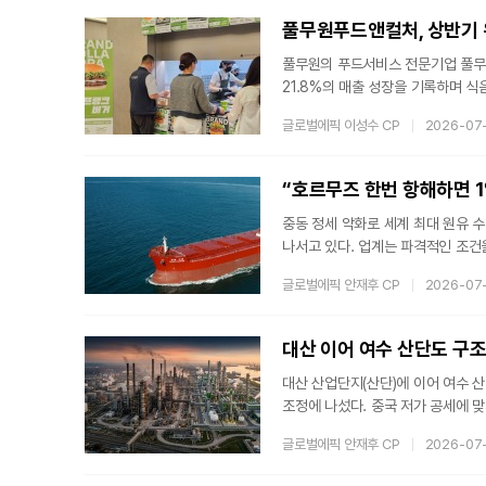
한 기술력을 탑재하고 있다.올클린 
풀무원의 푸드서비스 전문기업 풀무
21.8%의 매출 성장을 기록하며 식
을 기반으로 군 급식부터 공항, 휴
글로벌에픽 이성수 CP
2026-07
적인 확장 전략이 구체적인 성과로 
각화 성공풀무원푸드앤컬처는 올해 상
개를 차지했다. 현재 하루 평균 26
“호르무즈 한번 항해하면 
중동 정세 악화로 세계 최대 원유
나서고 있다. 업계는 파격적인 조건
다.선원 확보에 나선 대형 해운사
글로벌에픽 안재후 CP
2026-07
지급하는 조건을 내걸었다. 회사는
원을 대상으로 최대 6개월 치 추가
월급이 1만5000달러(약 2218만
대산 이어 여수 산단도 구
대산 산업단지(산단)에 이어 여수 
조정에 나섰다. 중국 저가 공세에 맞
0만t 중 최대 370만t(25%)을
글로벌에픽 안재후 CP
2026-07
편'이라는 전례 없는 산업정책을 실행
억 규모 패키지 지원산업통상부가 