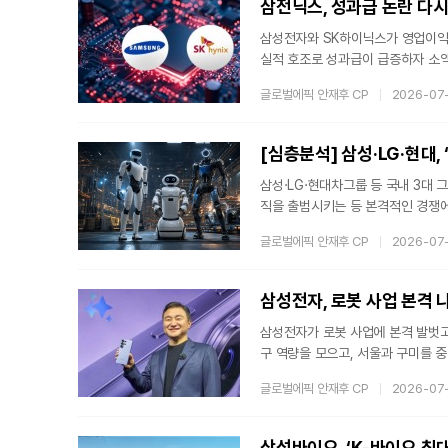
삼전닉스, 성과급 논란 다시
삼성전자와 SK하이닉스가 영업이익
실적 호조로 성과급이 급증하자 소액
개편을 요구하는 것이다. 노사 교섭
글로벌에픽 안재후 CP
2026-07
간 본격 분쟁으로 확대되고 있다.영
을 찾아 삼성전자의 특별경영성과급 
지를 요구했다. 첫째, 성과급이 임금
[심층분석] 삼성·LG·현대,
삼성·LG·현대차그룹 등 국내 3대
직을 출범시키는 등 본격적인 경쟁에 나선 것이다. 조직형태와 속도는 다르지
은 같은 곳을 바라보고 있다. 로봇
글로벌에픽 안재후 CP
2026-07
것이다. 피지컬 AI 시대가 도래하는
다. 분산된 기술-인력 한곳에 모은 삼
e)사업추진실'을 신설했다. 지금까
삼성전자, 로봇 사업 본격 
삼성전자가 로봇 사업에 본격 발벗고
구 역량을 모으고, 서울과 구미를 
력을 갖춰 나갈 계획이다. 이재용 
글로벌에픽 안재후 CP
2026-07
로봇이 삼성의 새로운 성장동력으로
전자가 21일 내놓은 결정은 명확했다
설하는 RX사업추진실은 로봇 관련 
삼성바이오, ‘K-바이오 최