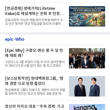
[연금경제] 생애가치(Lifetime
Value)로 재설계하는 은퇴 후 안정적
생활보장과 평생소득 전략
금융시장의 극심한 변동성이 반복될 때마다 수
십 년간 쌓아온 연금 적립금을 중도에 인출하거
나, 장기 포트폴리오를 단...
epic-Who
[Epic Why] 구광모-젠슨 황 두 달 만
에 재회 왜?
구광모 LG그룹 회장이 다음 주 미국 실리콘밸리
의 엔비디아 본사를 찾아 젠슨 황 최고경영자
(CEO)와 재회동한다. 지난...
[보스상륙작전] 현대백화점그룹, ‘형
제 경영’으로 방향 틀었다
현대백화점그룹이 지배구조 개편의 마지막 퍼즐
을 맞추며 정지선·정교선 형제의 공동경영 체제
를 사실상 굳혔다. 중간...
정신아 카카오 대표 “‘주목 경제’ 가고