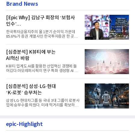
Brand News
[Epic Why] 김남구 회장의 ‘보험사
인수’
발걸음이 신중해진 배경은?
한국투자금융지주의 올 1분기 순이익 가운데
85.6%가 증권 계열사인 한국투자증권 한 곳에
서 나왔다. 김남구 한국투자...
[심층분석] K뷰티에 부는
AI혁신 바람
K뷰티 업계도 AI를 활용한 산업혁신 경쟁에 들
어갔다.아모레퍼시픽이 연구 특화 생성형 AI 플
랫폼 LEMON을 활용해 연구...
[심층분석] 삼성·LG·현대
‘K-로봇’ 승부처는
삼성·LG·현대차그룹 등 국내 3대 그룹이 로봇사
업에 승부수를 띄웠다. 미래 먹거리를 확보하기
위해 전담 조직을 출...
epic-Highlight