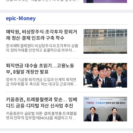
생명보험협회로부터 6개...
epic-Money
예탁원, 비상장주식·조각투자 장외거
래 청산·결제 인프라 구축 착수
한국예탁결제원이 비상장주식과 조각투자 상품
의 장외거래를 안전하고 효율적으로 마무리하기
위한 청산·결제 전용 인...
퇴직연금 대수술 초읽기…고용노동
부, 8월말 개정안 발표
정부가 기금형 퇴직연금 도입과 단계적 퇴직연
금 의무화를 두 축으로 하는 대규모 근로자퇴직
급여보장법(이하 근퇴법)...
키움증권, 트래블월렛과 맞손… 임베
디드 금융·디지털 자산 신사업 추진
키움증권이 글로벌 외환·결제 플랫폼 트래블월
렛과 전략적 업무협약(MOU)을 체결하고 차세
대 디지털 금융 시장 선점에...