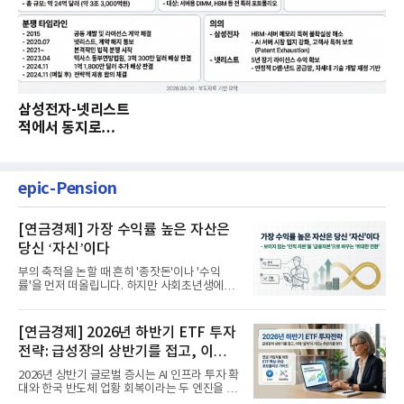
삼성전자-넷리스트
적에서 동지로…
epic-Pension
[연금경제] 가장 수익률 높은 자산은
당신 ‘자신’이다
부의 축적을 논할 때 흔히 '종잣돈'이나 '수익
률'을 먼저 떠올립니다. 하지만 사회초년생에게
가장 거대한 자산은 계좌...
[연금경제] 2026년 하반기 ETF 투자
전략: 급성장의 상반기를 접고, 이제
'실적'이 가르는 하반기를 맞다
2026년 상반기 글로벌 증시는 AI 인프라 투자 확
대와 한국 반도체 업황 회복이라는 두 엔진을 달
고 기록적인 강세장을...