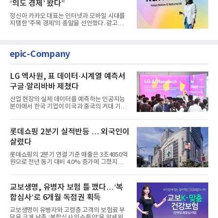
‘의도 경제’ 왔다”
정신아 카카오 대표는 인터넷과 모바일 시대를
지탱한 '주목 경제'의 종말을 선언했다. 광고를
클릭하는 사용자의 눈길...
epic-Company
LG 엑사원, 표 데이터·시계열 예측서
구글·알리바바 제쳤다
산업 현장의 실제 데이터를 예측하는 인공지능
분야에서 한국 기업이 미국과 중국의 거대 기술
기업들을 제치고 세계 ...
롯데쇼핑 2분기 실적반등 … 외국인이
살렸다
롯데쇼핑의 2분기 연결 기준 매출은 3조4850억
원으로 전년 동기 대비 4.0% 증가에 그쳤지만,
영업이익은 899억원으로 ...
교보생명, 유병자 보험 틀 깼다…‘복
합심사’로 6개월 독점권 획득
교보생명이 유병자와 고령층 고객의 보험료 부
담을 크게 낮춘 ‘복합심사 인수특약’을 앞세워