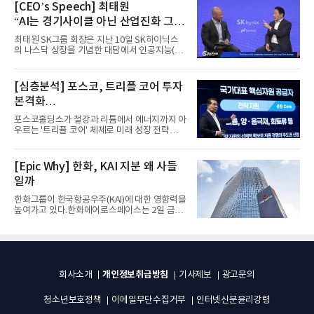
[CEO’s Speech] 최태원
“AI는 경기사이클 아닌 산업진화 그
자체”
최태원 SK그룹 회장은 지난 10일 SK하이닉스
의 나스닥 상장을 기념한 대담에서 인공지능(AI)
을 "일시적인 경기 사이클...
[심층분석] 포스코, 트리플 코어 투자
본격화
16조7천억원 투자 재원 마련 전략은?
포스코홀딩스가 철강과 리튬에서 에너지까지 아
우르는 '트리플 코어' 체제로 미래 성장 전략을
재편한다. 2028년까지 ...
[Epic Why] 한화, KAI 지분 왜 사들
일까
한화그룹이 한국항공우주(KAI)에 대한 영향력을
높여가고 있다.한화에어로스페이스는 2일 금융
감독원 전자공시시스템을...
개인정보취급방침
회사소개
기사제보
광고문의
청소년보호정책
이메일무단수집거부
인터넷신문윤리강령