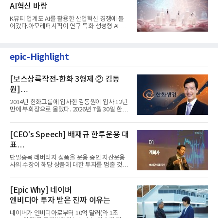
AI혁신 바람
K뷰티 업계도 AI를 활용한 산업혁신 경쟁에 들
어갔다.아모레퍼시픽이 연구 특화 생성형 AI 플
랫폼 LEMON을 활용해 연구...
epic-Highlight
[보스상륙작전-한화 3형제 ② 김동
원]
입사 12년 만에 금융계열 수장 등극
2014년 한화그룹에 입사한 김동원이 입사 12년
만에 부회장으로 올랐다. 2026년 7월 30일 한화
그룹이 발표하고 8월 1일...
[CEO's Speech] 배재규 한투운용 대
표
“개별종목 레버리지 투자 지금이라도
단일종목 레버리지 상품을 운용 중인 자산운용
멈춰라”
사의 수장이 해당 상품에 대한 투자를 멈출 것을
당부하는 이례적인 소신...
[Epic Why] 네이버
엔비디아 투자 받은 진짜 이유는
네이버가 엔비디아로부터 10억 달러(약 1조