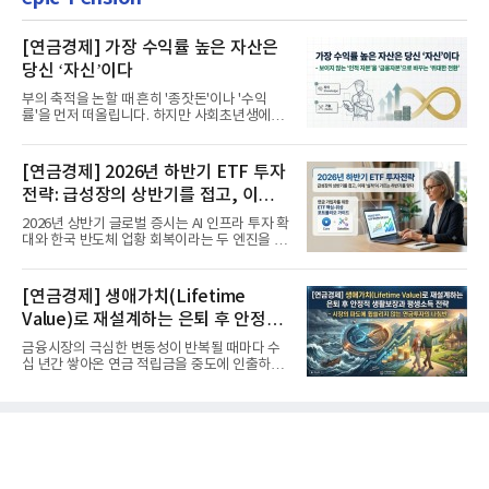
[연금경제] 가장 수익률 높은 자산은
당신 ‘자신’이다
부의 축적을 논할 때 흔히 '종잣돈'이나 '수익
률'을 먼저 떠올립니다. 하지만 사회초년생에게
가장 거대한 자산은 계좌...
[연금경제] 2026년 하반기 ETF 투자
전략: 급성장의 상반기를 접고, 이제
'실적'이 가르는 하반기를 맞다
2026년 상반기 글로벌 증시는 AI 인프라 투자 확
대와 한국 반도체 업황 회복이라는 두 엔진을 달
고 기록적인 강세장을...
[연금경제] 생애가치(Lifetime
Value)로 재설계하는 은퇴 후 안정적
생활보장과 평생소득 전략
금융시장의 극심한 변동성이 반복될 때마다 수
십 년간 쌓아온 연금 적립금을 중도에 인출하거
나, 장기 포트폴리오를 단...