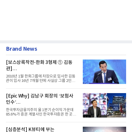
Brand News
[보스상륙작전-한화 3형제 ① 김동
관]
입사 16년 만에 수석부회장 … 경영승
2010년 1월 한화그룹에 차장으로 입사한 김동
계 ‘초읽기’
관이 입사 16년 7개월 만에 사실상 그룹 2인자
자리에 올랐다. 8월 1일자...
[Epic Why] 김남구 회장의 ‘보험사
인수’
발걸음이 신중해진 배경은?
한국투자금융지주의 올 1분기 순이익 가운데
85.6%가 증권 계열사인 한국투자증권 한 곳에
서 나왔다. 김남구 한국투자...
[심층분석] K뷰티에 부는