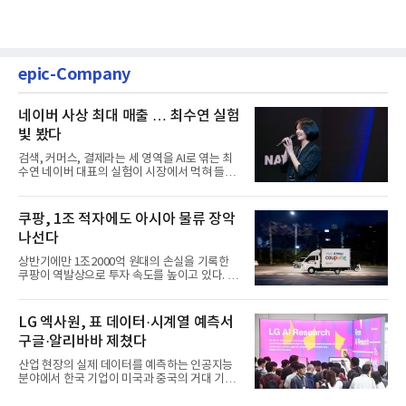
epic-Company
네이버 사상 최대 매출 … 최수연 실험
빛 봤다
검색, 커머스, 결제라는 세 영역을 AI로 엮는 최
수연 네이버 대표의 실험이 시장에서 먹혀 들어
갔다. 이른바 '풀 퍼널...
쿠팡, 1조 적자에도 아시아 물류 장악
나선다
상반기에만 1조2000억 원대의 손실을 기록한
쿠팡이 역발상으로 투자 속도를 높이고 있다. 이
는 단기 수익보다 장기적...
LG 엑사원, 표 데이터·시계열 예측서
구글·알리바바 제쳤다
산업 현장의 실제 데이터를 예측하는 인공지능
분야에서 한국 기업이 미국과 중국의 거대 기술
기업들을 제치고 세계 ...