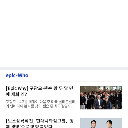
epic-Who
[Epic Why] 구광모-젠슨 황 두 달 만
에 재회 왜?
구광모 LG그룹 회장이 다음 주 미국 실리콘밸리
의 엔비디아 본사를 찾아 젠슨 황 최고경영자
(CEO)와 재회동한다. 지난...
[보스상륙작전] 현대백화점그룹, ‘형
제 경영’으로 방향 틀었다