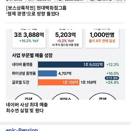
[보스상륙작전] 현대백화점그룹
‘형제 경영’으로 방향 틀었다
네이버 사상 최대 매출
최수연 실험 빛 봤다
epic-Pension