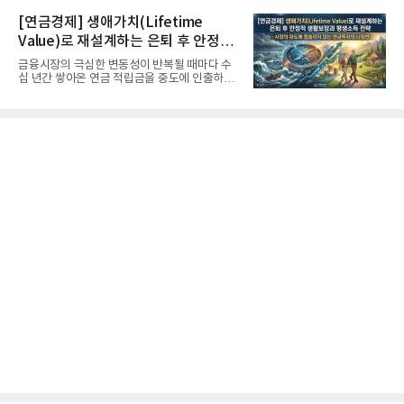
[연금경제] 생애가치(Lifetime
Value)로 재설계하는 은퇴 후 안정적
생활보장과 평생소득 전략
금융시장의 극심한 변동성이 반복될 때마다 수
십 년간 쌓아온 연금 적립금을 중도에 인출하거
나, 장기 포트폴리오를 단...