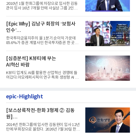
입사 16년 만에 수석부회장 … 경영승
2010년 1월 한화그룹에 차장으로 입사한 김동
계 ‘초읽기’
관이 입사 16년 7개월 만에 사실상 그룹 2인자
자리에 올랐다. 8월 1일자...
[Epic Why] 김남구 회장의 ‘보험사
인수’
발걸음이 신중해진 배경은?
한국투자금융지주의 올 1분기 순이익 가운데
85.6%가 증권 계열사인 한국투자증권 한 곳에
서 나왔다. 김남구 한국투자...
[심층분석] K뷰티에 부는
AI혁신 바람
K뷰티 업계도 AI를 활용한 산업혁신 경쟁에 들
어갔다.아모레퍼시픽이 연구 특화 생성형 AI 플
랫폼 LEMON을 활용해 연구...
epic-Highlight
[보스상륙작전-한화 3형제 ② 김동
원]
입사 12년 만에 금융계열 수장 등극
2014년 한화그룹에 입사한 김동원이 입사 12년
만에 부회장으로 올랐다. 2026년 7월 30일 한화
그룹이 발표하고 8월 1일...