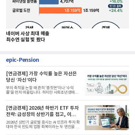
네이버 사상 최대 매출
최수연 실험 빛 봤다
epic-Pension
[연금경제] 가장 수익률 높은 자산은
당신 ‘자신’이다
부의 축적을 논할 때 흔히 '종잣돈'이나 '수익
률'을 먼저 떠올립니다. 하지만 사회초년생에게
가장 거대한 자산은 계좌...
[연금경제] 2026년 하반기 ETF 투자
전략: 급성장의 상반기를 접고, 이제
'실적'이 가르는 하반기를 맞다
2026년 상반기 글로벌 증시는 AI 인프라 투자 확
대와 한국 반도체 업황 회복이라는 두 엔진을 달
고 기록적인 강세장을...