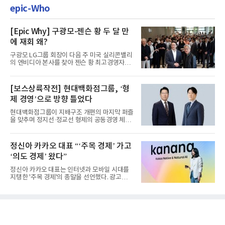
epic-Who
[Epic Why] 구광모-젠슨 황 두 달 만
에 재회 왜?
구광모 LG그룹 회장이 다음 주 미국 실리콘밸리
의 엔비디아 본사를 찾아 젠슨 황 최고경영자
(CEO)와 재회동한다. 지난...
[보스상륙작전] 현대백화점그룹, ‘형
제 경영’으로 방향 틀었다
현대백화점그룹이 지배구조 개편의 마지막 퍼즐
을 맞추며 정지선·정교선 형제의 공동경영 체제
를 사실상 굳혔다. 중간...
정신아 카카오 대표 “‘주목 경제’ 가고
‘의도 경제’ 왔다”
정신아 카카오 대표는 인터넷과 모바일 시대를
지탱한 '주목 경제'의 종말을 선언했다. 광고를
클릭하는 사용자의 눈길...