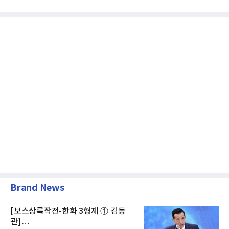
급여보장법(이하 근퇴법)...
Brand News
[보스상륙작전-한화 3형제 ① 김동
관]