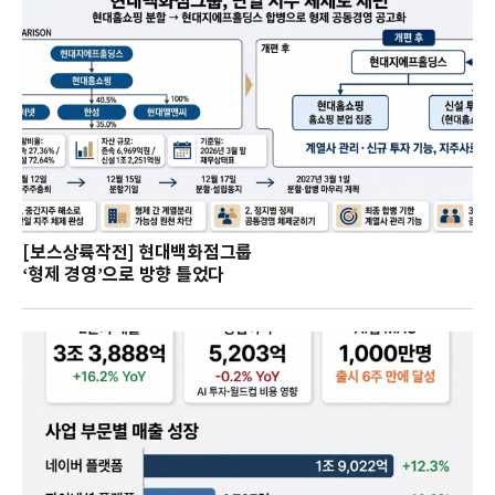
[보스상륙작전] 현대백화점그룹
‘형제 경영’으로 방향 틀었다