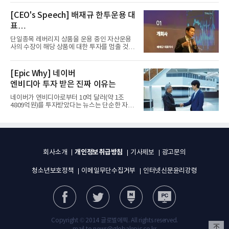
[CEO's Speech] 배재규 한투운용 대
표
“개별종목 레버리지 투자 지금이라도
단일종목 레버리지 상품을 운용 중인 자산운용
멈춰라”
사의 수장이 해당 상품에 대한 투자를 멈출 것을
당부하는 이례적인 소신...
[Epic Why] 네이버
엔비디아 투자 받은 진짜 이유는
네이버가 엔비디아로부터 10억 달러(약 1조
4809억원)를 투자받았다는 뉴스는 단순한 자금
유치 소식이 아니다. 검색과...
개인정보취급방침
회사소개
기사제보
광고문의
청소년보호정책
이메일무단수집거부
인터넷신문윤리강령
Copyright © 2014 글로벌에픽. All rights reserved.