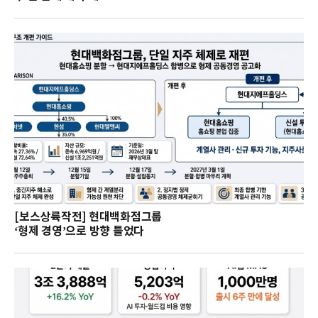
[보스상륙작전] 현대백화점그룹
‘형제 경영’으로 방향 틀었다