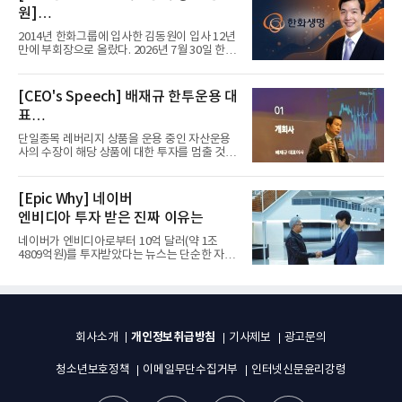
원]
입사 12년 만에 금융계열 수장 등극
2014년 한화그룹에 입사한 김동원이 입사 12년
만에 부회장으로 올랐다. 2026년 7월 30일 한화
그룹이 발표하고 8월 1일...
[CEO's Speech] 배재규 한투운용 대
표
“개별종목 레버리지 투자 지금이라도
단일종목 레버리지 상품을 운용 중인 자산운용
멈춰라”
사의 수장이 해당 상품에 대한 투자를 멈출 것을
당부하는 이례적인 소신...
[Epic Why] 네이버
엔비디아 투자 받은 진짜 이유는
네이버가 엔비디아로부터 10억 달러(약 1조
4809억원)를 투자받았다는 뉴스는 단순한 자금
유치 소식이 아니다. 검색과...
개인정보취급방침
회사소개
기사제보
광고문의
청소년보호정책
이메일무단수집거부
인터넷신문윤리강령