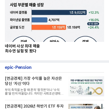
네이버 사상 최대 매출
최수연 실험 빛 봤다
epic-Pension
[연금경제] 가장 수익률 높은 자산은
당신 ‘자신’이다
부의 축적을 논할 때 흔히 '종잣돈'이나 '수익
률'을 먼저 떠올립니다. 하지만 사회초년생에게
가장 거대한 자산은 계좌...
[연금경제] 2026년 하반기 ETF 투자