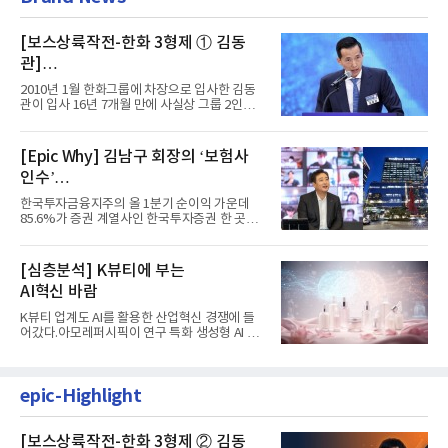
[보스상륙작전-한화 3형제 ① 김동
관]
입사 16년 만에 수석부회장 … 경영승
2010년 1월 한화그룹에 차장으로 입사한 김동
계 ‘초읽기’
관이 입사 16년 7개월 만에 사실상 그룹 2인자
자리에 올랐다. 8월 1일자...
[Epic Why] 김남구 회장의 ‘보험사
인수’
발걸음이 신중해진 배경은?
한국투자금융지주의 올 1분기 순이익 가운데
85.6%가 증권 계열사인 한국투자증권 한 곳에
서 나왔다. 김남구 한국투자...
[심층분석] K뷰티에 부는
AI혁신 바람
K뷰티 업계도 AI를 활용한 산업혁신 경쟁에 들
어갔다.아모레퍼시픽이 연구 특화 생성형 AI 플
랫폼 LEMON을 활용해 연구...
epic-Highlight
[보스상륙작전-한화 3형제 ② 김동