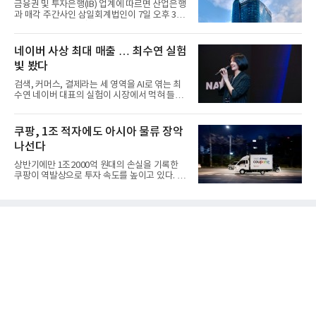
금융권 및 투자은행(IB) 업계에 따르면 산업은행
과 매각 주간사인 삼일회계법인이 7일 오후 3시
마감한 KDB생명보험 매...
네이버 사상 최대 매출 … 최수연 실험
빛 봤다
검색, 커머스, 결제라는 세 영역을 AI로 엮는 최
수연 네이버 대표의 실험이 시장에서 먹혀 들어
갔다. 이른바 '풀 퍼널...
쿠팡, 1조 적자에도 아시아 물류 장악
나선다
상반기에만 1조2000억 원대의 손실을 기록한
쿠팡이 역발상으로 투자 속도를 높이고 있다. 이
는 단기 수익보다 장기적...