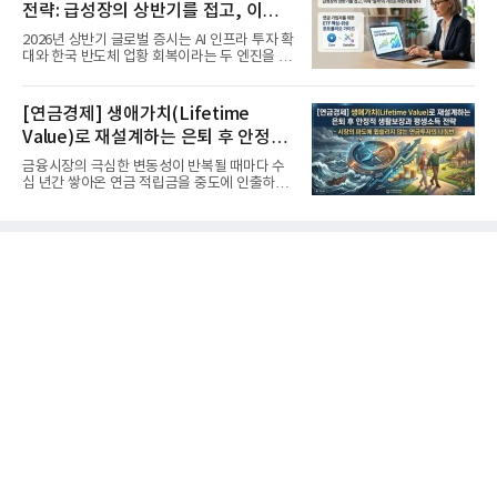
전략: 급성장의 상반기를 접고, 이제
'실적'이 가르는 하반기를 맞다
2026년 상반기 글로벌 증시는 AI 인프라 투자 확
대와 한국 반도체 업황 회복이라는 두 엔진을 달
고 기록적인 강세장을...
[연금경제] 생애가치(Lifetime
Value)로 재설계하는 은퇴 후 안정적
생활보장과 평생소득 전략
금융시장의 극심한 변동성이 반복될 때마다 수
십 년간 쌓아온 연금 적립금을 중도에 인출하거
나, 장기 포트폴리오를 단...