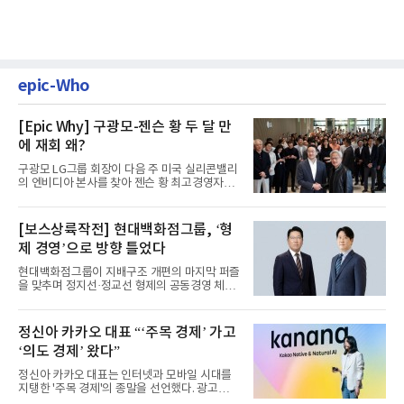
epic-Who
[Epic Why] 구광모-젠슨 황 두 달 만
에 재회 왜?
구광모 LG그룹 회장이 다음 주 미국 실리콘밸리
의 엔비디아 본사를 찾아 젠슨 황 최고경영자
(CEO)와 재회동한다. 지난...
[보스상륙작전] 현대백화점그룹, ‘형
제 경영’으로 방향 틀었다
현대백화점그룹이 지배구조 개편의 마지막 퍼즐
을 맞추며 정지선·정교선 형제의 공동경영 체제
를 사실상 굳혔다. 중간...
정신아 카카오 대표 “‘주목 경제’ 가고
‘의도 경제’ 왔다”
정신아 카카오 대표는 인터넷과 모바일 시대를
지탱한 '주목 경제'의 종말을 선언했다. 광고를
클릭하는 사용자의 눈길...