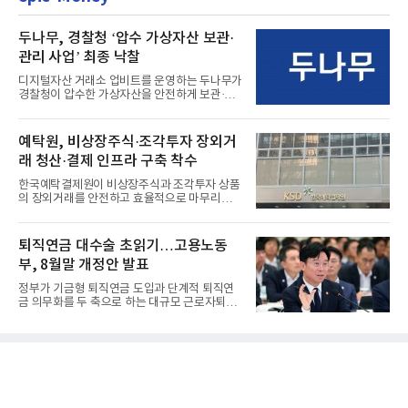
두나무, 경찰청 ‘압수 가상자산 보관·
관리 사업’ 최종 낙찰
디지털자산 거래소 업비트를 운영하는 두나무가
경찰청이 압수한 가상자산을 안전하게 보관·관
리하는 전담 사업자로 ...
예탁원, 비상장주식·조각투자 장외거
래 청산·결제 인프라 구축 착수
한국예탁결제원이 비상장주식과 조각투자 상품
의 장외거래를 안전하고 효율적으로 마무리하기
위한 청산·결제 전용 인...
퇴직연금 대수술 초읽기…고용노동
부, 8월말 개정안 발표
정부가 기금형 퇴직연금 도입과 단계적 퇴직연
금 의무화를 두 축으로 하는 대규모 근로자퇴직
급여보장법(이하 근퇴법)...