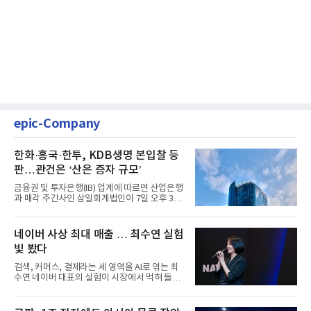
epic-Company
한화·흥국·한투, KDB생명 본입찰 등
판…관건은 ‘산은 증자 규모’
금융권 및 투자은행(IB) 업계에 따르면 산업은행
과 매각 주간사인 삼일회계법인이 7일 오후 3시
마감한 KDB생명보험 매...
네이버 사상 최대 매출 … 최수연 실험
빛 봤다
검색, 커머스, 결제라는 세 영역을 AI로 엮는 최
수연 네이버 대표의 실험이 시장에서 먹혀 들어
갔다. 이른바 '풀 퍼널...