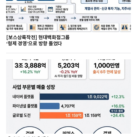
[보스상륙작전] 현대백화점그룹
‘형제 경영’으로 방향 틀었다