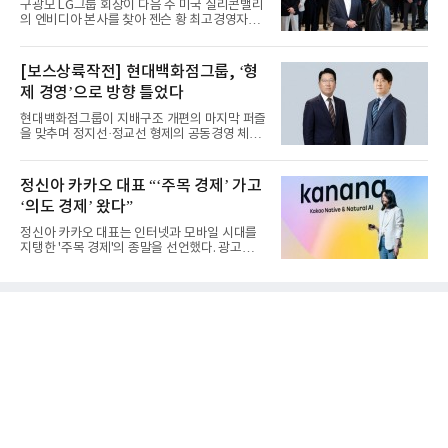
구광모 LG그룹 회장이 다음 주 미국 실리콘밸리
의 엔비디아 본사를 찾아 젠슨 황 최고경영자
(CEO)와 재회동한다. 지난...
[보스상륙작전] 현대백화점그룹, ‘형
제 경영’으로 방향 틀었다
현대백화점그룹이 지배구조 개편의 마지막 퍼즐
을 맞추며 정지선·정교선 형제의 공동경영 체제
를 사실상 굳혔다. 중간...
정신아 카카오 대표 “‘주목 경제’ 가고
‘의도 경제’ 왔다”
정신아 카카오 대표는 인터넷과 모바일 시대를
지탱한 '주목 경제'의 종말을 선언했다. 광고를
클릭하는 사용자의 눈길...