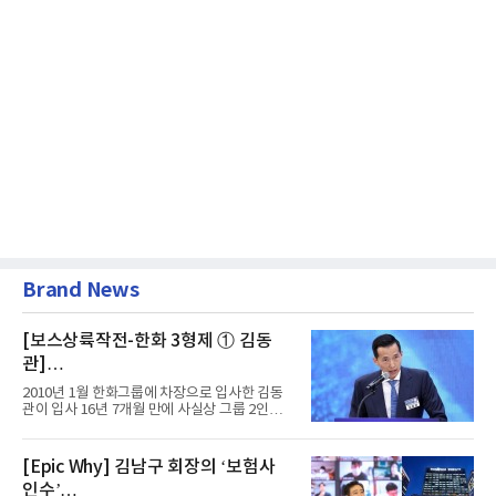
Brand News
[보스상륙작전-한화 3형제 ① 김동
관]
입사 16년 만에 수석부회장 … 경영승
2010년 1월 한화그룹에 차장으로 입사한 김동
계 ‘초읽기’
관이 입사 16년 7개월 만에 사실상 그룹 2인자
자리에 올랐다. 8월 1일자...
[Epic Why] 김남구 회장의 ‘보험사
인수’