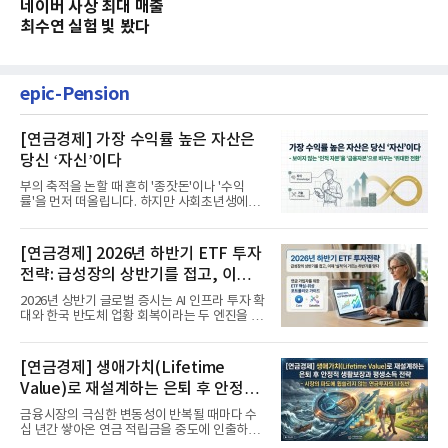
네이버 사상 최대 매출
최수연 실험 빛 봤다
epic-Pension
[연금경제] 가장 수익률 높은 자산은
당신 ‘자신’이다
부의 축적을 논할 때 흔히 '종잣돈'이나 '수익
률'을 먼저 떠올립니다. 하지만 사회초년생에게
가장 거대한 자산은 계좌...
[연금경제] 2026년 하반기 ETF 투자
전략: 급성장의 상반기를 접고, 이제
'실적'이 가르는 하반기를 맞다
2026년 상반기 글로벌 증시는 AI 인프라 투자 확
대와 한국 반도체 업황 회복이라는 두 엔진을 달
고 기록적인 강세장을...
[연금경제] 생애가치(Lifetime
Value)로 재설계하는 은퇴 후 안정적
생활보장과 평생소득 전략
금융시장의 극심한 변동성이 반복될 때마다 수
십 년간 쌓아온 연금 적립금을 중도에 인출하거
나, 장기 포트폴리오를 단...