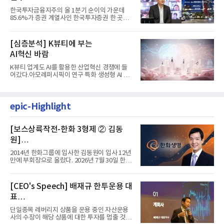
발걸음이 신중해진 배경은?
한국투자금융지주의 올 1분기 순이익 가운데
85.6%가 증권 계열사인 한국투자증권 한 곳에
서 나왔다. 김남구 한국투자...
[심층분석] K뷰티에 부는
AI혁신 바람
K뷰티 업계도 AI를 활용한 산업혁신 경쟁에 들
어갔다.아모레퍼시픽이 연구 특화 생성형 AI 플
랫폼 LEMON을 활용해 연구...
epic-Highlight
[보스상륙작전-한화 3형제 ② 김동
원]
입사 12년 만에 금융계열 수장 등극
2014년 한화그룹에 입사한 김동원이 입사 12년
만에 부회장으로 올랐다. 2026년 7월 30일 한화
그룹이 발표하고 8월 1일...
[CEO's Speech] 배재규 한투운용 대
표
“개별종목 레버리지 투자 지금이라도
단일종목 레버리지 상품을 운용 중인 자산운용
멈춰라”
사의 수장이 해당 상품에 대한 투자를 멈출 것을