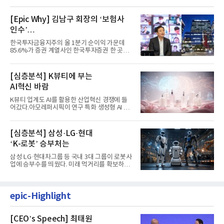
[Epic Why] 김남구 회장의 ‘보험사
인수’
발걸음이 신중해진 배경은?
한국투자금융지주의 올 1분기 순이익 가운데
85.6%가 증권 계열사인 한국투자증권 한 곳에
서 나왔다. 김남구 한국투자...
[심층분석] K뷰티에 부는
AI혁신 바람
K뷰티 업계도 AI를 활용한 산업혁신 경쟁에 들
어갔다.아모레퍼시픽이 연구 특화 생성형 AI 플
랫폼 LEMON을 활용해 연구...
[심층분석] 삼성·LG·현대
‘K-로봇’ 승부처는
삼성·LG·현대차그룹 등 국내 3대 그룹이 로봇사
업에 승부수를 띄웠다. 미래 먹거리를 확보하기
위해 전담 조직을 출...
epic-Highlight
[CEO’s Speech] 최태원