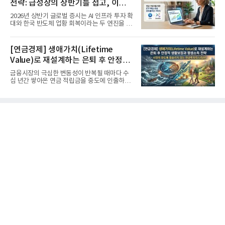
전략: 급성장의 상반기를 접고, 이제
'실적'이 가르는 하반기를 맞다
2026년 상반기 글로벌 증시는 AI 인프라 투자 확
대와 한국 반도체 업황 회복이라는 두 엔진을 달
고 기록적인 강세장을...
[연금경제] 생애가치(Lifetime
Value)로 재설계하는 은퇴 후 안정적
생활보장과 평생소득 전략
금융시장의 극심한 변동성이 반복될 때마다 수
십 년간 쌓아온 연금 적립금을 중도에 인출하거
나, 장기 포트폴리오를 단...