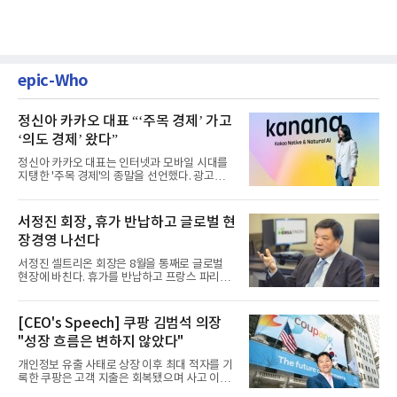
epic-Who
정신아 카카오 대표 “‘주목 경제’ 가고
‘의도 경제’ 왔다”
정신아 카카오 대표는 인터넷과 모바일 시대를
지탱한 '주목 경제'의 종말을 선언했다. 광고를
클릭하는 사용자의 눈길...
서정진 회장, 휴가 반납하고 글로벌 현
장경영 나선다
서정진 셀트리온 회장은 8월을 통째로 글로벌
현장에 바친다. 휴가를 반납하고 프랑스 파리에
서 출발해 유럽 전역을 거...
[CEO's Speech] 쿠팡 김범석 의장
"성장 흐름은 변하지 않았다"
개인정보 유출 사태로 상장 이후 최대 적자를 기
록한 쿠팡은 고객 지출은 회복됐으며 사고 이전
과 같은 성장흐름으로 ...