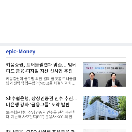
epic-Money
키움증권, 트래블월렛과 맞손… 임베
디드 금융·디지털 자산 신사업 추진
키움증권이 글로벌 외환·결제 플랫폼 트래블월
렛과 전략적 업무협약(MOU)을 체결하고 차세
대 디지털 금융 시장 선점에...
Sh수협은행, 상상인증권 인수 추진…
비은행 강화 ‘금융그룹’ 도약 발판
Sh수협은행이 상상인증권 인수를 전격 추진한
다. 지난해 사모펀드(PEF) 운용사 KCGI의 한양
증권 인수 이후 약 1년 만에...