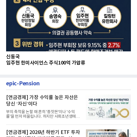
신동국
임주현 한미사이언스 주식100억 가압류
epic-Pension
[연금경제] 가장 수익률 높은 자산은
당신 ‘자신’이다
부의 축적을 논할 때 흔히 '종잣돈'이나 '수익
률'을 먼저 떠올립니다. 하지만 사회초년생에게
가장 거대한 자산은 계좌...
[연금경제] 2026년 하반기 ETF 투자