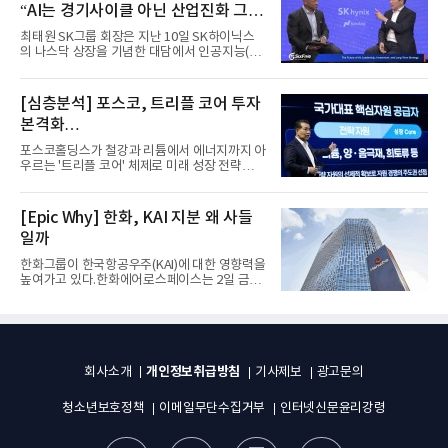
“AI는 경기사이클 아닌 산업진화 그
자체”
최태원 SK그룹 회장은 지난 10일 SK하이닉스
의 나스닥 상장을 기념한 대담에서 인공지능(AI)
을 "일시적인 경기 사이클...
[심층분석] 포스코, 트리플 코어 투자
본격화
16조7천억원 투자 재원 마련 전략은?
포스코홀딩스가 철강과 리튬에서 에너지까지 아
우르는 '트리플 코어' 체제로 미래 성장 전략을
재편한다. 2028년까지 ...
[Epic Why] 한화, KAI 지분 왜 사들
일까
한화그룹이 한국항공우주(KAI)에 대한 영향력을
높여가고 있다.한화에어로스페이스는 2일 금융
감독원 전자공시시스템을...
개인정보취급방침
회사소개
기사제보
광고문의
청소년보호정책
이메일무단수집거부
인터넷신문윤리강령