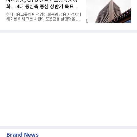
하나금융, CIFO 신설해 포용금융 강
화… 4대 중심축 중심 상반기 목표
60% 달성
하나금융그룹이 민생경제 회복과 금융 사각지대
해소를 위해 그룹 차원의 포용금융 실행력을 대
폭 강화한다. 이승열 부...
Brand News