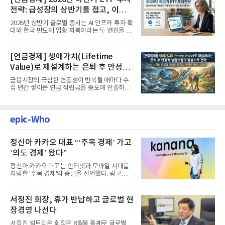
전략: 급성장의 상반기를 접고, 이제
'실적'이 가르는 하반기를 맞다
2026년 상반기 글로벌 증시는 AI 인프라 투자 확
대와 한국 반도체 업황 회복이라는 두 엔진을 달
고 기록적인 강세장을...
[연금경제] 생애가치(Lifetime
Value)로 재설계하는 은퇴 후 안정적
생활보장과 평생소득 전략
금융시장의 극심한 변동성이 반복될 때마다 수
십 년간 쌓아온 연금 적립금을 중도에 인출하거
나, 장기 포트폴리오를 단...
epic-Who
정신아 카카오 대표 “‘주목 경제’ 가고
‘의도 경제’ 왔다”
정신아 카카오 대표는 인터넷과 모바일 시대를
지탱한 '주목 경제'의 종말을 선언했다. 광고를
클릭하는 사용자의 눈길...
서정진 회장, 휴가 반납하고 글로벌 현
장경영 나선다
서정진 셀트리온 회장은 8월을 통째로 글로벌