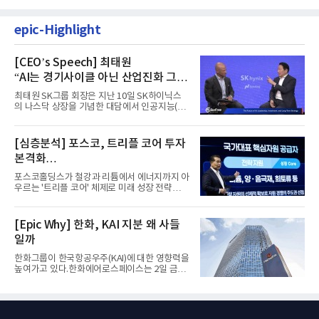
epic-Highlight
[CEO’s Speech] 최태원
“AI는 경기사이클 아닌 산업진화 그
자체”
최태원 SK그룹 회장은 지난 10일 SK하이닉스
의 나스닥 상장을 기념한 대담에서 인공지능(AI)
을 "일시적인 경기 사이클...
[심층분석] 포스코, 트리플 코어 투자
본격화
16조7천억원 투자 재원 마련 전략은?
포스코홀딩스가 철강과 리튬에서 에너지까지 아
우르는 '트리플 코어' 체제로 미래 성장 전략을
재편한다. 2028년까지 ...
[Epic Why] 한화, KAI 지분 왜 사들
일까
한화그룹이 한국항공우주(KAI)에 대한 영향력을
높여가고 있다.한화에어로스페이스는 2일 금융
감독원 전자공시시스템을...