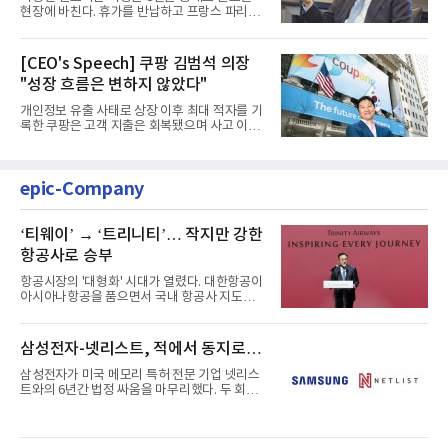
현장에 바친다. 휴가를 반납하고 프랑스 파리에
서 출발해 유럽 전역을 거...
[CEO's Speech] 쿠팡 김범석 의장
"성장 흐름은 변하지 않았다"
개인정보 유출 사태로 상장 이후 최대 적자를 기
록한 쿠팡은 고객 지출은 회복됐으며 사고 이전
과 같은 성장흐름으로 ...
epic-Company
‘티웨이’ → ‘트리니티’… 작지만 강한
항공사로 승부
항공시장의 '대형화' 시대가 열렸다. 대한항공이
아시아나항공을 품으면서 국내 항공사 지도가
재편되고 있다. 이 거대...
삼성전자-넷리스트, 적에서 동지로…
삼성전자가 미국 메모리 특허 전문 기업 넷리스
트와의 6년간 법정 싸움을 마무리했다. 두 회사
는 특허 분쟁을 합의로 ...