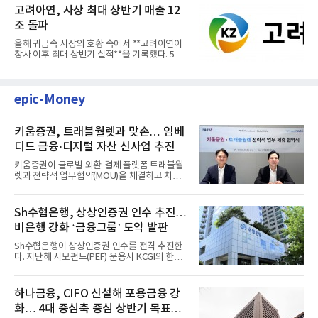
고려아연, 사상 최대 상반기 매출 12
조 돌파
올해 귀금속 시장의 호황 속에서 **고려아연이
창사 이후 최대 상반기 실적**을 기록했다. 5일
공개된 경영실적에 따르...
epic-Money
키움증권, 트래블월렛과 맞손… 임베
디드 금융·디지털 자산 신사업 추진
키움증권이 글로벌 외환·결제 플랫폼 트래블월
렛과 전략적 업무협약(MOU)을 체결하고 차세
대 디지털 금융 시장 선점에...
Sh수협은행, 상상인증권 인수 추진…
비은행 강화 ‘금융그룹’ 도약 발판
Sh수협은행이 상상인증권 인수를 전격 추진한
다. 지난해 사모펀드(PEF) 운용사 KCGI의 한양
증권 인수 이후 약 1년 만에...
하나금융, CIFO 신설해 포용금융 강
화… 4대 중심축 중심 상반기 목표