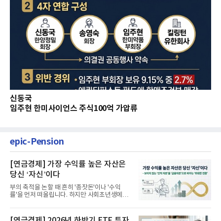
신동국
임주현 한미사이언스 주식100억 가압류
epic-Pension
[연금경제] 가장 수익률 높은 자산은
당신 ‘자신’이다
부의 축적을 논할 때 흔히 '종잣돈'이나 '수익
률'을 먼저 떠올립니다. 하지만 사회초년생에게
가장 거대한 자산은 계좌...
[연금경제] 2026년 하반기 ETF 투자