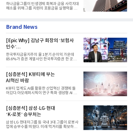
60% 달성
하나금융그룹이 민생경제 회복과 금융 사각지대
해소를 위해 그룹 차원의 포용금융 실행력을 대
폭 강화한다. 이승열 부...
Brand News
[Epic Why] 김남구 회장의 ‘보험사
인수’
발걸음이 신중해진 배경은?
한국투자금융지주의 올 1분기 순이익 가운데
85.6%가 증권 계열사인 한국투자증권 한 곳에
서 나왔다. 김남구 한국투자...
[심층분석] K뷰티에 부는
AI혁신 바람
K뷰티 업계도 AI를 활용한 산업혁신 경쟁에 들
어갔다.아모레퍼시픽이 연구 특화 생성형 AI 플
랫폼 LEMON을 활용해 연구...
[심층분석] 삼성·LG·현대
‘K-로봇’ 승부처는
삼성·LG·현대차그룹 등 국내 3대 그룹이 로봇사
업에 승부수를 띄웠다. 미래 먹거리를 확보하기
위해 전담 조직을 출...