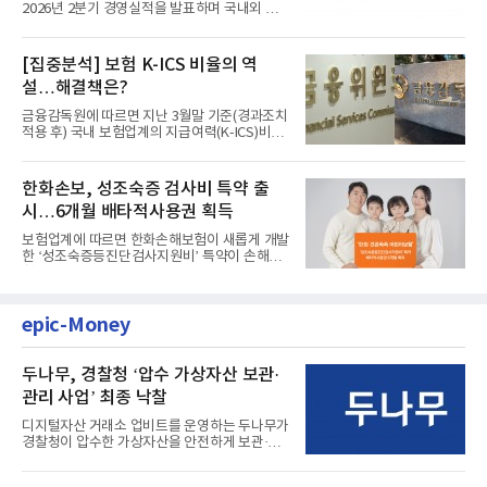
2026년 2분기 경영실적을 발표하며 국내외 시
장에서 견고한 성장세를 입...
[집중분석] 보험 K-ICS 비율의 역
설…해결책은?
금융감독원에 따르면 지난 3월말 기준(경과조치
적용 후) 국내 보험업계의 지급여력(K-ICS)비율
은 216.1%로, 직전 분기...
한화손보, 성조숙증 검사비 특약 출
시…6개월 배타적사용권 획득
보험업계에 따르면 한화손해보험이 새롭게 개발
한 ‘성조숙증등진단검사지원비’ 특약이 손해보
험협회로부터 독창성과...
epic-Money
두나무, 경찰청 ‘압수 가상자산 보관·
관리 사업’ 최종 낙찰
디지털자산 거래소 업비트를 운영하는 두나무가
경찰청이 압수한 가상자산을 안전하게 보관·관
리하는 전담 사업자로 ...