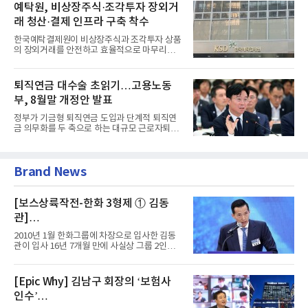
예탁원, 비상장주식·조각투자 장외거
래 청산·결제 인프라 구축 착수
한국예탁결제원이 비상장주식과 조각투자 상품
의 장외거래를 안전하고 효율적으로 마무리하기
위한 청산·결제 전용 인...
퇴직연금 대수술 초읽기…고용노동
부, 8월말 개정안 발표
정부가 기금형 퇴직연금 도입과 단계적 퇴직연
금 의무화를 두 축으로 하는 대규모 근로자퇴직
급여보장법(이하 근퇴법)...
Brand News
[보스상륙작전-한화 3형제 ① 김동
관]
입사 16년 만에 수석부회장 … 경영승
2010년 1월 한화그룹에 차장으로 입사한 김동
계 ‘초읽기’
관이 입사 16년 7개월 만에 사실상 그룹 2인자
자리에 올랐다. 8월 1일자...
[Epic Why] 김남구 회장의 ‘보험사
인수’