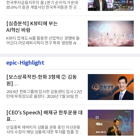
발걸음이 신중해진 배경은?
한국투자금융지주의 올 1분기 순이익 가운데
85.6%가 증권 계열사인 한국투자증권 한 곳에
서 나왔다. 김남구 한국투자...
[심층분석] K뷰티에 부는
AI혁신 바람
K뷰티 업계도 AI를 활용한 산업혁신 경쟁에 들
어갔다.아모레퍼시픽이 연구 특화 생성형 AI 플
랫폼 LEMON을 활용해 연구...
epic-Highlight
[보스상륙작전-한화 3형제 ② 김동
원]
입사 12년 만에 금융계열 수장 등극
2014년 한화그룹에 입사한 김동원이 입사 12년
만에 부회장으로 올랐다. 2026년 7월 30일 한화
그룹이 발표하고 8월 1일...
[CEO's Speech] 배재규 한투운용 대
표
“개별종목 레버리지 투자 지금이라도
단일종목 레버리지 상품을 운용 중인 자산운용
멈춰라”
사의 수장이 해당 상품에 대한 투자를 멈출 것을
당부하는 이례적인 소신...