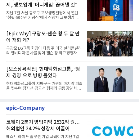
제, 생보업계 ‘머니게임’ 끊어낼 것”
지난 7일 서울 종로구 교보생명빌딩에서 열린
‘창립 68주년 기념식’에서 신창재 교보생명 대
표이사 겸 이사회 의장이...
[Epic Why] 구광모-젠슨 황 두 달 만
에 재회 왜?
구광모 LG그룹 회장이 다음 주 미국 실리콘밸리
의 엔비디아 본사를 찾아 젠슨 황 최고경영자
(CEO)와 재회동한다. 지난...
[보스상륙작전] 현대백화점그룹, ‘형
제 경영’으로 방향 틀었다
현대백화점그룹이 지배구조 개편의 마지막 퍼즐
을 맞추며 정지선·정교선 형제의 공동경영 체제
를 사실상 굳혔다. 중간...
epic-Company
코웨이 2분기 영업이익 2532억 원…
해외법인 24.2% 성장세 이끌어
베스트 라이프 솔루션 기업 코웨이가 지난 7일