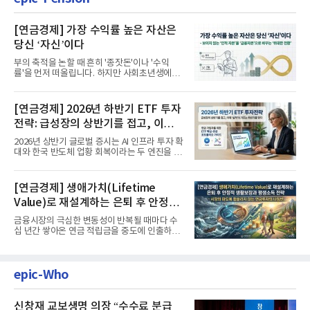
[연금경제] 가장 수익률 높은 자산은
당신 ‘자신’이다
부의 축적을 논할 때 흔히 '종잣돈'이나 '수익
률'을 먼저 떠올립니다. 하지만 사회초년생에게
가장 거대한 자산은 계좌...
[연금경제] 2026년 하반기 ETF 투자
전략: 급성장의 상반기를 접고, 이제
'실적'이 가르는 하반기를 맞다
2026년 상반기 글로벌 증시는 AI 인프라 투자 확
대와 한국 반도체 업황 회복이라는 두 엔진을 달
고 기록적인 강세장을...
[연금경제] 생애가치(Lifetime
Value)로 재설계하는 은퇴 후 안정적
생활보장과 평생소득 전략
금융시장의 극심한 변동성이 반복될 때마다 수
십 년간 쌓아온 연금 적립금을 중도에 인출하거
나, 장기 포트폴리오를 단...
epic-Who
신창재 교보생명 의장 “수수료 분급