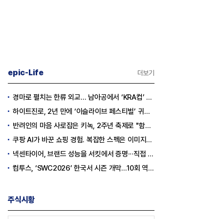
epic-Life
더보기
심층분석] 한화에어로스페이스
[Epic Why] 코오롱 이규호
경마로 펼치는 한류 외교… 남아공에서 ‘KRA컵’ 개최하는 한국마사회
공엔진 국산화 가능할까
3상 실패 1주일만에 티슈진 2억 매
하이트진로, 2년 만에 ‘이슬라이브 페스티벌’ 귀환…25,000명 규모 대확장
수 왜?
반려인의 마음 사로잡은 키녹, 2주년 축제로 "함께하는 즐거움"을 선물하다
쿠팡 AI가 바꾼 쇼핑 경험. 복잡한 스펙은 이미지로, 수백 개 리뷰는 한눈에…
넥센타이어, 브랜드 성능을 서킷에서 증명···직접 체험하는 고객 참여형 마케팅 확대
컴투스, ‘SWC2026’ 한국서 시즌 개막…10회 역사를 이어갈 챔피언은 누가 될까
주식시황