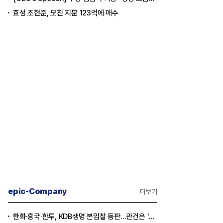
효성 조현준, 모친 지분 123억에 매수
epic-Company
더보기
한화·흥국·한투, KDB생명 본입찰 등판…관건은 ‘산은 증자 규모’