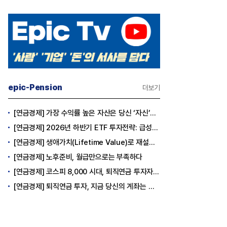
epic-Pension
더보기
[연금경제] 가장 수익률 높은 자산은 당신 ‘자신’이다
[연금경제] 2026년 하반기 ETF 투자전략: 급성장의 상반기를 접고, 이제 '실적'이 가르는 하반기를 맞다
[연금경제] 생애가치(Lifetime Value)로 재설계하는 은퇴 후 안정적 생활보장과 평생소득 전략
[연금경제] 노후준비, 월급만으로는 부족하다
[연금경제] 코스피 8,000 시대, 퇴직연금 투자자는 왜 지금 FOMO를 경계해야 하는가
[연금경제] 퇴직연금 투자, 지금 당신의 계좌는 어느 편인가?