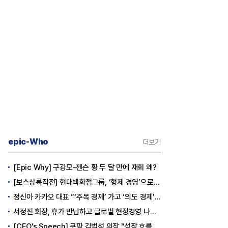
epic-Who
더보기
[Epic Why] 구광모-젠슨 황 두 달 만에 재회 왜?
[보스상륙작전] 현대백화점그룹, ‘형제 경영’으로 방향 틀었다
정신아 카카오 대표 “‘주목 경제’ 가고 ‘의도 경제’ 왔다”
서정진 회장, 휴가 반납하고 글로벌 현장경영 나선다
[CEO's Speech] 쿠팡 김범석 의장 "성장 흐름은 변하지 않았다"