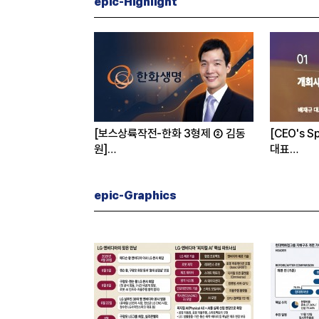
epic-Highlight
 신유열, 대권 승계
[보스상륙작전-한화 3형제 ② 김동
[CEO's 
원]
대표
입사 12년 만에 금융계열 수장 등극
“개별종목
도 멈춰라”
epic-Graphics