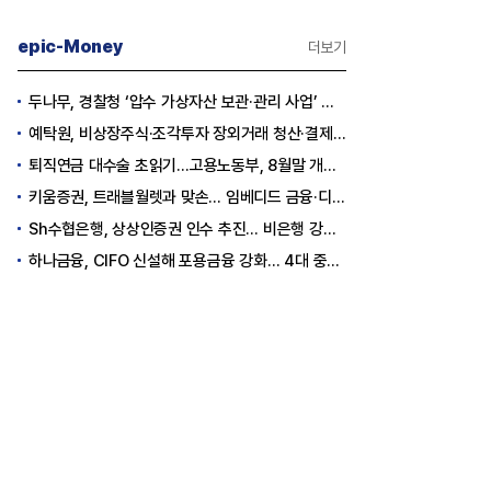
epic-Money
더보기
두나무, 경찰청 ‘압수 가상자산 보관·관리 사업’ 최종 낙찰
예탁원, 비상장주식·조각투자 장외거래 청산·결제 인프라 구축 착수
퇴직연금 대수술 초읽기…고용노동부, 8월말 개정안 발표
키움증권, 트래블월렛과 맞손… 임베디드 금융·디지털 자산 신사업 추진
Sh수협은행, 상상인증권 인수 추진… 비은행 강화 ‘금융그룹’ 도약 발판
하나금융, CIFO 신설해 포용금융 강화… 4대 중심축 중심 상반기 목표 60% 달성