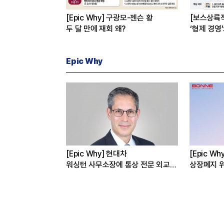
[Epic Why] 구광모-젠슨 황
[보스상륙
두 달 만에 재회 왜?
‘형제 경영
Epic Why
선밸리’간 이재용 회장
[Epic Why] 현대차
[Epic W
 왜?
워싱턴 사무소장에 통상 전문 외교관
상장폐지 위
발탁 왜?