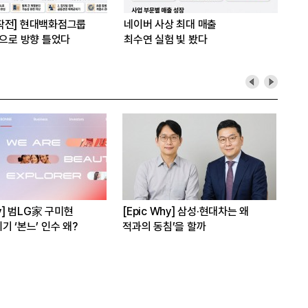
작전] 현대백화점그룹
네이버 사상 최대 매출
’으로 방향 틀었다
최수연 실험 빛 봤다
hy] 범LG家 구미현
[Epic Why] 삼성·현대차는 왜
[E
기 ‘본느’ 인수 왜?
적과의 동침’을 할까
3상
수 