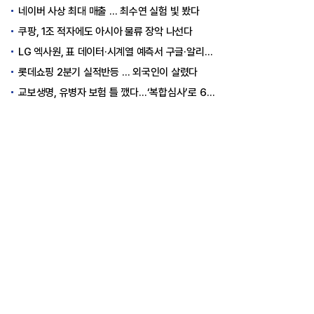
네이버 사상 최대 매출 … 최수연 실험 빛 봤다
쿠팡, 1조 적자에도 아시아 물류 장악 나선다
LG 엑사원, 표 데이터·시계열 예측서 구글·알리바바 제쳤다
롯데쇼핑 2분기 실적반등 … 외국인이 살렸다
교보생명, 유병자 보험 틀 깼다…‘복합심사’로 6개월 독점권 획득