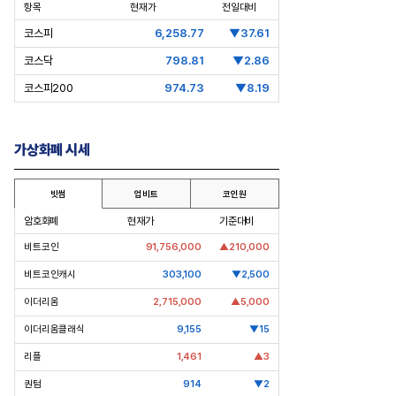
항목
현재가
전일대비
코스피
6,258.77
▼37.61
코스닥
798.81
▼2.86
코스피200
974.73
▼8.19
가상화폐 시세
빗썸
업비트
코인원
암호화폐
현재가
기준대비
비트코인
91,756,000
▲210,000
pic Why] 코오롱 이규호
[Epic Why] 네이버
비트코인캐시
303,100
▼2,500
 실패 1주일만에 티슈진 2억 매
엔비디아 투자 받은 진짜 이유는
이더리움
2,715,000
▲5,000
왜?
이더리움클래식
9,155
▼15
리플
1,461
▲3
퀀텀
914
▼2